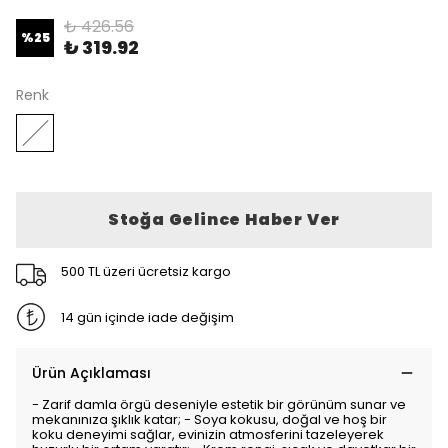
₺ 426.56
%
25
₺ 319.92
Renk
Stoğa Gelince Haber Ver
500 TL üzeri ücretsiz kargo
14 gün içinde iade değişim
Ürün Açıklaması
- Zarif damla örgü deseniyle estetik bir görünüm sunar ve
mekanınıza şıklık katar; - Soya kokusu, doğal ve hoş bir
koku deneyimi sağlar, evinizin atmosferini tazeleyerek