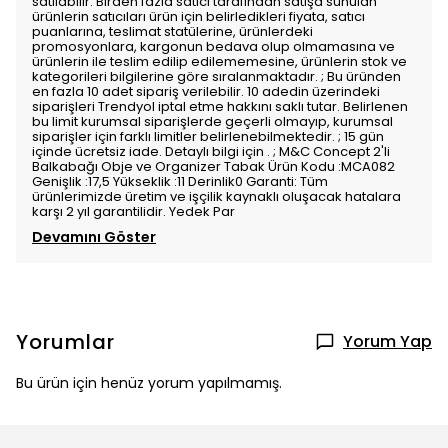
satılabilir. Birden fazla satıcı tarafından satışa sunulan
ürünlerin satıcıları ürün için belirledikleri fiyata, satıcı
puanlarına, teslimat statülerine, ürünlerdeki
promosyonlara, kargonun bedava olup olmamasına ve
ürünlerin ile teslim edilip edilememesine, ürünlerin stok ve
kategorileri bilgilerine göre sıralanmaktadır. ; Bu üründen
en fazla 10 adet sipariş verilebilir. 10 adedin üzerindeki
siparişleri Trendyol iptal etme hakkını saklı tutar. Belirlenen
bu limit kurumsal siparişlerde geçerli olmayıp, kurumsal
siparişler için farklı limitler belirlenebilmektedir. ; 15 gün
içinde ücretsiz iade. Detaylı bilgi için . ; M&C Concept 2'li
Balkabağı Obje ve Organizer Tabak Ürün Kodu :MCA082
Genişlik :17,5 Yükseklik :11 Derinlik0 Garanti: Tüm
ürünlerimizde üretim ve işçilik kaynaklı oluşacak hatalara
karşı 2 yıl garantilidir. Yedek Par
Devamını Göster
Yorumlar
Yorum Yap
Bu ürün için henüz yorum yapılmamış.