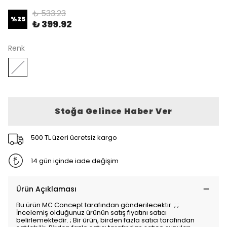
₺ 533.23
%
25
₺ 399.92
Renk
Stoğa Gelince Haber Ver
500 TL üzeri ücretsiz kargo
14 gün içinde iade değişim
Ürün Açıklaması
Bu ürün MC Concept tarafından gönderilecektir. ; ;
İncelemiş olduğunuz ürünün satış fiyatını satıcı
belirlemektedir. ; Bir ürün, birden fazla satıcı tarafından