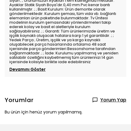
Siyah ; ; Ürünümüzün Ayakları 1 Mm kalınlığında metaldir.
Ayaklar Statik Siyah Boya'dır.0,40 mm Pvc kenar bantı
kullanılmıştır. ; ; Basit Kurulum: Ürün demonte olarak
gönderilmektedir. Kurulum şeması, tüm vida vb. bağlantı
elemanları ürün paketinde bulunmaktadır. Tv Ünitesi
modelinin kurulum şemasındaki yönlendirmeleri takip
ederek kolay ve basit el aletleriyle kurulum
sağlayabilirsiniz. ; ; Garanti: Tüm ürünlerimizde üretim ve
işçilik kaynaklı oluşacak hatalara karşı 1 yıl garantilidir. ; ;
Yedek Parça ; Üretim, işçilik ve ya kargo kaynaklı
oluşabilecek parça hasarlarında ortalama 48 saat
içerisinde parça gönderimleri Bessonshome tarafından
sağlanmaktadır. ; ; İade: Kurulumu yapılmamış ve yeniden
satılabilir özelliğini kaybetmemiş tüm ürünlerinizi 14 gün
içerisinde kolisiyle birlikte iade edebilirsiniz
Devamını Göster
Yorumlar
Yorum Yap
Bu ürün için henüz yorum yapılmamış.