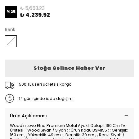
₺ 5,653.23
%
25
₺ 4,239.92
Renk
Stoğa Gelince Haber Ver
500 TL üzeri ücretsiz kargo
14 gün içinde iade değişim
Ürün Açıklaması
Wood'n Love Etna Premium Metal Ayaklı Dolaplı 160 Cm Tv
Ünitesi - Wood Siyah / Siyah ; ; Ürün Kodu:BSM155 ; ; Genişlik:
160 cm ; ; Yükseklik: 49 cm ; ; Derinlik: 30 cm ; ; Renk: Siyah /