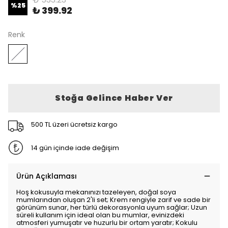
%
25
₺ 399.92
Renk
Stoğa Gelince Haber Ver
500 TL üzeri ücretsiz kargo
14 gün içinde iade değişim
Ürün Açıklaması
Hoş kokusuyla mekanınızı tazeleyen, doğal soya
mumlarından oluşan 2'li set; Krem rengiyle zarif ve sade bir
görünüm sunar, her türlü dekorasyonla uyum sağlar; Uzun
süreli kullanım için ideal olan bu mumlar, evinizdeki
atmosferi yumuşatır ve huzurlu bir ortam yaratır; Kokulu