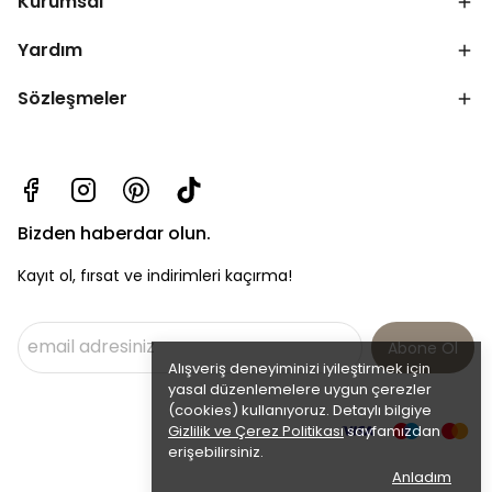
Kurumsal
Yardım
Sözleşmeler
Bizden haberdar olun.
Kayıt ol, fırsat ve indirimleri kaçırma!
Abone Ol
Alışveriş deneyiminizi iyileştirmek için
yasal düzenlemelere uygun çerezler
(cookies) kullanıyoruz. Detaylı bilgiye
Gizlilik ve Çerez Politikası
sayfamızdan
erişebilirsiniz.
Anladım