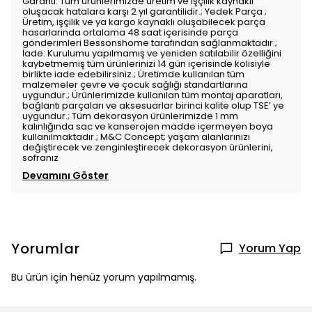
Garanti: Tüm ürünlerimizde üretim ve işçilik kaynaklı
oluşacak hatalara karşı 2 yıl garantilidir.; Yedek Parça ;
Üretim, işçilik ve ya kargo kaynaklı oluşabilecek parça
hasarlarında ortalama 48 saat içerisinde parça
gönderimleri Bessonshome tarafından sağlanmaktadır.;
İade: Kurulumu yapılmamış ve yeniden satılabilir özelliğini
kaybetmemiş tüm ürünlerinizi 14 gün içerisinde kolisiyle
birlikte iade edebilirsiniz.; Üretimde kullanılan tüm
malzemeler çevre ve çocuk sağlığı standartlarına
uygundur.; Ürünlerimizde kullanılan tüm montaj aparatları,
bağlantı parçaları ve aksesuarlar birinci kalite olup TSE’ ye
uygundur.; Tüm dekorasyon ürünlerimizde 1 mm
kalınlığında sac ve kanserojen madde içermeyen boya
kullanılmaktadır.; M&C Concept; yaşam alanlarınızı
değiştirecek ve zenginleştirecek dekorasyon ürünlerini,
sofranız
Devamını Göster
Yorumlar
Yorum Yap
Bu ürün için henüz yorum yapılmamış.