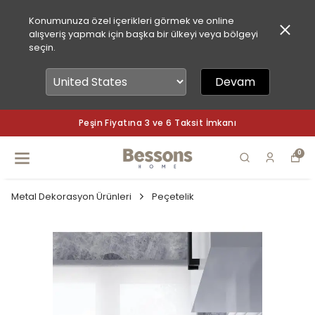
Konumunuza özel içerikleri görmek ve online
alışveriş yapmak için başka bir ülkeyi veya bölgeyi
seçin.
Devam
Peşin Fiyatına 3 ve 6 Taksit İmkanı
0
Metal Dekorasyon Ürünleri
Peçetelik