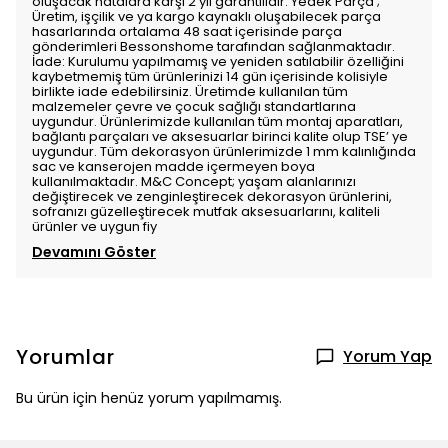
oluşacak hatalara karşı 2 yıl garantilidir. Yedek Parça ;
Üretim, işçilik ve ya kargo kaynaklı oluşabilecek parça
hasarlarında ortalama 48 saat içerisinde parça
gönderimleri Bessonshome tarafından sağlanmaktadır.
İade: Kurulumu yapılmamış ve yeniden satılabilir özelliğini
kaybetmemiş tüm ürünlerinizi 14 gün içerisinde kolisiyle
birlikte iade edebilirsiniz. Üretimde kullanılan tüm
malzemeler çevre ve çocuk sağlığı standartlarına
uygundur. Ürünlerimizde kullanılan tüm montaj aparatları,
bağlantı parçaları ve aksesuarlar birinci kalite olup TSE’ ye
uygundur. Tüm dekorasyon ürünlerimizde 1 mm kalınlığında
sac ve kanserojen madde içermeyen boya
kullanılmaktadır. M&C Concept; yaşam alanlarınızı
değiştirecek ve zenginleştirecek dekorasyon ürünlerini,
sofranızı güzelleştirecek mutfak aksesuarlarını, kaliteli
ürünler ve uygun fiy
Devamını Göster
Yorumlar
Yorum Yap
Bu ürün için henüz yorum yapılmamış.