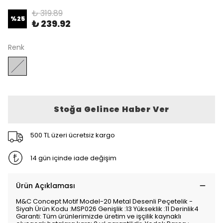
₺ 319.89
%
25
₺ 239.92
Renk
Stoğa Gelince Haber Ver
500 TL üzeri ücretsiz kargo
14 gün içinde iade değişim
Ürün Açıklaması
M&C Concept Motif Model-20 Metal Desenli Peçetelik -
Siyah Ürün Kodu :MSP026 Genişlik :13 Yükseklik :11 Derinlik4
Garanti: Tüm ürünlerimizde üretim ve işçilik kaynaklı