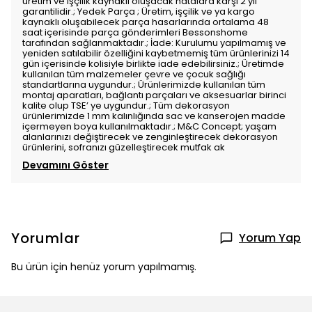
üretim ve işçilik kaynaklı oluşacak hatalara karşı 2 yıl
garantilidir.; Yedek Parça ; Üretim, işçilik ve ya kargo
kaynaklı oluşabilecek parça hasarlarında ortalama 48
saat içerisinde parça gönderimleri Bessonshome
tarafından sağlanmaktadır.; İade: Kurulumu yapılmamış ve
yeniden satılabilir özelliğini kaybetmemiş tüm ürünlerinizi 14
gün içerisinde kolisiyle birlikte iade edebilirsiniz.; Üretimde
kullanılan tüm malzemeler çevre ve çocuk sağlığı
standartlarına uygundur.; Ürünlerimizde kullanılan tüm
montaj aparatları, bağlantı parçaları ve aksesuarlar birinci
kalite olup TSE’ ye uygundur.; Tüm dekorasyon
ürünlerimizde 1 mm kalınlığında sac ve kanserojen madde
içermeyen boya kullanılmaktadır.; M&C Concept; yaşam
alanlarınızı değiştirecek ve zenginleştirecek dekorasyon
ürünlerini, sofranızı güzelleştirecek mutfak ak
Devamını Göster
Yorumlar
Yorum Yap
Bu ürün için henüz yorum yapılmamış.