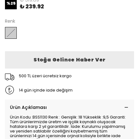
%
25
₺ 239.92
Renk
Stoğa Gelince Haber Ver
500 TL üzeri ücretsiz kargo
14 gün içinde iade değişim
Ürün Açıklaması
Ürün Kodu :BSS1130 Renk : Genişlik :18 Yükseklik :9,5 Garanti:
Tüm ürünlerimizde üretim ve işçilik kaynaklı oluşacak
hatalara karşı 2 yıl garantilidir. İade: Kurulumu yapılmamış
ve yeniden satılabilir özelliğini kaybetmemiş tüm
ürünlerinizi 14 gün içerisinde orjinal kolisiyle birlikte iade