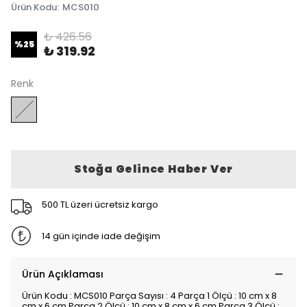
Ürün Kodu
:
MCS010
₺ 426.56
%
25
₺ 319.92
Renk
Stoğa Gelince Haber Ver
500 TL üzeri ücretsiz kargo
14 gün içinde iade değişim
Ürün Açıklaması
Ürün Kodu : MCS010 Parça Sayısı : 4 Parça 1 Ölçü : 10 cm x 8
cm x 6 cm Parça 2 Ölçü : 10 cm x 8 cm x 6 cm Parça 3 Ölçü :