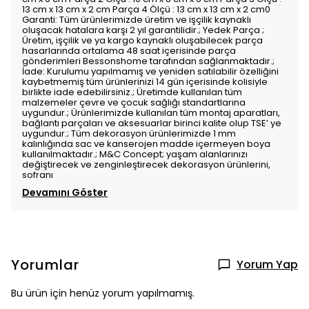
13 cm x 13 cm x 2 cm Parça 4 Ölçü : 13 cm x 13 cm x 2 cm0
Garanti: Tüm ürünlerimizde üretim ve işçilik kaynaklı
oluşacak hatalara karşı 2 yıl garantilidir.; Yedek Parça ;
Üretim, işçilik ve ya kargo kaynaklı oluşabilecek parça
hasarlarında ortalama 48 saat içerisinde parça
gönderimleri Bessonshome tarafından sağlanmaktadır.;
İade: Kurulumu yapılmamış ve yeniden satılabilir özelliğini
kaybetmemiş tüm ürünlerinizi 14 gün içerisinde kolisiyle
birlikte iade edebilirsiniz.; Üretimde kullanılan tüm
malzemeler çevre ve çocuk sağlığı standartlarına
uygundur.; Ürünlerimizde kullanılan tüm montaj aparatları,
bağlantı parçaları ve aksesuarlar birinci kalite olup TSE’ ye
uygundur.; Tüm dekorasyon ürünlerimizde 1 mm
kalınlığında sac ve kanserojen madde içermeyen boya
kullanılmaktadır.; M&C Concept; yaşam alanlarınızı
değiştirecek ve zenginleştirecek dekorasyon ürünlerini,
sofranı
Devamını Göster
Yorumlar
Yorum Yap
Bu ürün için henüz yorum yapılmamış.