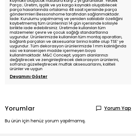
kaynaklı oluşacak hatalara karşı 2 yıl garantilidir. Yedek
Parça ; Üretim, işçilik ve ya kargo kaynaklı oluşabilecek
parça hasarlarında ortalama 48 saat içerisinde parça
gönderimleri Bessonshome tarafından sağlanmaktadır.
İade: Kurulumu yapılmamış ve yeniden satılabilir özelliğini
kaybetmemiş tüm ürünlerinizi 14 gün içerisinde kolisiyle
birlikte iade edebilirsiniz. Üretimde kullanılan tüm
malzemeler çevre ve çocuk sağlığı standartlarına
uygundur. Ürünlerimizde kullanılan tüm montaj aparatları,
bağlantı parçaları ve aksesuarlar birinci kalite olup TSE’ ye
uygundur. Tüm dekorasyon ürünlerimizde 1 mm kalınlığında
sac ve kanserojen madde içermeyen boya
kullanılmaktadır. M&C Concept; yaşam alanlarınızı
değiştirecek ve zenginleştirecek dekorasyon ürünlerini,
sofranızı güzelleştirecek mutfak aksesuarlarını, kaliteli
ürünler ve uygun
Devamını Göster
Yorumlar
Yorum Yap
Bu ürün için henüz yorum yapılmamış.