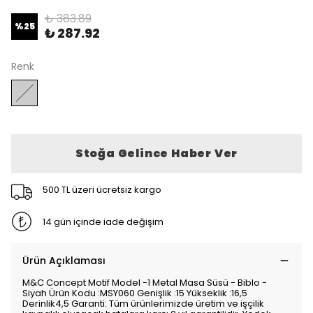
₺ 383.89
%
25
₺ 287.92
Renk
Stoğa Gelince Haber Ver
500 TL üzeri ücretsiz kargo
14 gün içinde iade değişim
Ürün Açıklaması
M&C Concept Motif Model -1 Metal Masa Süsü - Biblo -
Siyah Ürün Kodu :MSY060 Genişlik :15 Yükseklik :16,5
Derinlik4,5 Garanti: Tüm ürünlerimizde üretim ve işçilik