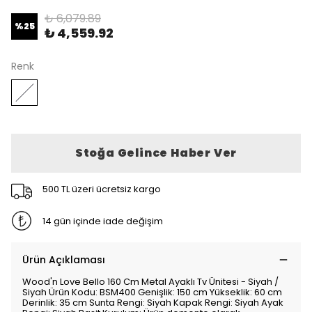
₺ 6,079.89
%
25
₺ 4,559.92
Renk
Stoğa Gelince Haber Ver
500 TL üzeri ücretsiz kargo
14 gün içinde iade değişim
Ürün Açıklaması
Wood'n Love Bello 160 Cm Metal Ayaklı Tv Ünitesi - Siyah /
Siyah Ürün Kodu: BSM400 Genişlik: 150 cm Yükseklik: 60 cm
Derinlik: 35 cm Sunta Rengi: Siyah Kapak Rengi: Siyah Ayak