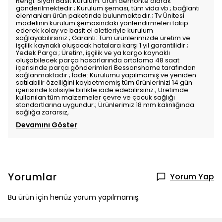
Rengi: Siyah Basit Kurulum: Ürün demonte olarak
gönderilmektedir.; Kurulum şeması, tüm vida vb.; bağlantı
elemanları ürün paketinde bulunmaktadır.; Tv Ünitesi
modelinin kurulum şemasındaki yönlendirmeleri takip
ederek kolay ve basit el aletleriyle kurulum
sağlayabilirsiniz.; Garanti: Tüm ürünlerimizde üretim ve
işçilik kaynaklı oluşacak hatalara karşı 1 yıl garantilidir.;
Yedek Parça ; Üretim, işçilik ve ya kargo kaynaklı
oluşabilecek parça hasarlarında ortalama 48 saat
içerisinde parça gönderimleri Bessonshome tarafından
sağlanmaktadır.; İade: Kurulumu yapılmamış ve yeniden
satılabilir özelliğini kaybetmemiş tüm ürünlerinizi 14 gün
içerisinde kolisiyle birlikte iade edebilirsiniz.; Üretimde
kullanılan tüm malzemeler çevre ve çocuk sağlığı
standartlarına uygundur.; Ürünlerimiz 18 mm kalınlığında
sağlığa zararsız,
Devamını Göster
Yorumlar
Yorum Yap
Bu ürün için henüz yorum yapılmamış.