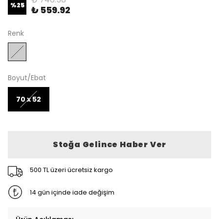
%
25
₺ 559.92
Renk
Boyut/Ebat
70 x 52
Stoğa Gelince Haber Ver
500 TL üzeri ücretsiz kargo
14 gün içinde iade değişim