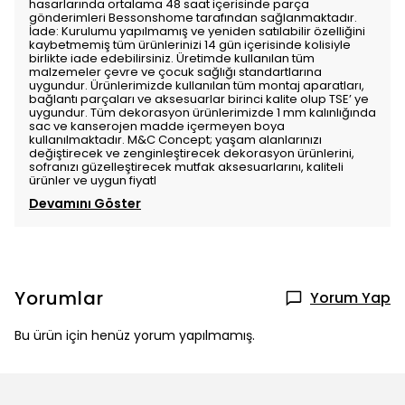
hasarlarında ortalama 48 saat içerisinde parça
gönderimleri Bessonshome tarafından sağlanmaktadır.
İade: Kurulumu yapılmamış ve yeniden satılabilir özelliğini
kaybetmemiş tüm ürünlerinizi 14 gün içerisinde kolisiyle
birlikte iade edebilirsiniz. Üretimde kullanılan tüm
malzemeler çevre ve çocuk sağlığı standartlarına
uygundur. Ürünlerimizde kullanılan tüm montaj aparatları,
bağlantı parçaları ve aksesuarlar birinci kalite olup TSE’ ye
uygundur. Tüm dekorasyon ürünlerimizde 1 mm kalınlığında
sac ve kanserojen madde içermeyen boya
kullanılmaktadır. M&C Concept; yaşam alanlarınızı
değiştirecek ve zenginleştirecek dekorasyon ürünlerini,
sofranızı güzelleştirecek mutfak aksesuarlarını, kaliteli
ürünler ve uygun fiyatl
Devamını Göster
Yorumlar
Yorum Yap
Bu ürün için henüz yorum yapılmamış.