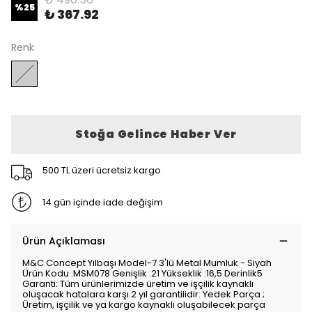
%
25
₺ 367.92
Renk
Stoğa Gelince Haber Ver
500 TL üzeri ücretsiz kargo
14 gün içinde iade değişim
Ürün Açıklaması
M&C Concept Yılbaşı Model-7 3'lü Metal Mumluk - Siyah
Ürün Kodu :MSM078 Genişlik :21 Yükseklik :16,5 Derinlik5
Garanti: Tüm ürünlerimizde üretim ve işçilik kaynaklı
oluşacak hatalara karşı 2 yıl garantilidir. Yedek Parça ;
Üretim, işçilik ve ya kargo kaynaklı oluşabilecek parça