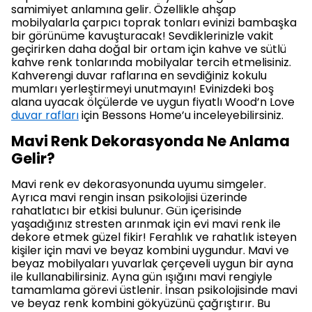
samimiyet anlamına gelir. Özellikle ahşap
mobilyalarla çarpıcı toprak tonları evinizi bambaşka
bir görünüme kavuşturacak! Sevdiklerinizle vakit
geçirirken daha doğal bir ortam için kahve ve sütlü
kahve renk tonlarında mobilyalar tercih etmelisiniz.
Kahverengi duvar raflarına en sevdiğiniz kokulu
mumları yerleştirmeyi unutmayın! Evinizdeki boş
alana uyacak ölçülerde ve uygun fiyatlı Wood’n Love
duvar rafları
için Bessons Home’u inceleyebilirsiniz.
Mavi Renk Dekorasyonda Ne Anlama
Gelir?
Mavi renk ev dekorasyonunda uyumu simgeler.
Ayrıca mavi rengin insan psikolojisi üzerinde
rahatlatıcı bir etkisi bulunur. Gün içerisinde
yaşadığınız stresten arınmak için evi mavi renk ile
dekore etmek güzel fikir! Ferahlık ve rahatlık isteyen
kişiler için mavi ve beyaz kombini uygundur. Mavi ve
beyaz mobilyaları yuvarlak çerçeveli uygun bir ayna
ile kullanabilirsiniz. Ayna gün ışığını mavi rengiyle
tamamlama görevi üstlenir. İnsan psikolojisinde mavi
ve beyaz renk kombini gökyüzünü çağrıştırır. Bu