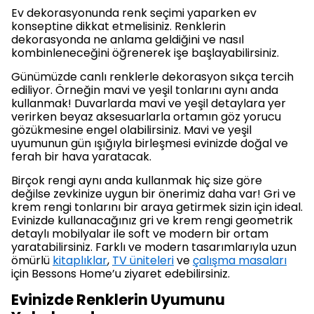
Ev dekorasyonunda renk seçimi yaparken ev
konseptine dikkat etmelisiniz. Renklerin
dekorasyonda ne anlama geldiğini ve nasıl
kombinleneceğini öğrenerek işe başlayabilirsiniz.
Günümüzde canlı renklerle dekorasyon sıkça tercih
ediliyor. Örneğin mavi ve yeşil tonlarını aynı anda
kullanmak! Duvarlarda mavi ve yeşil detaylara yer
verirken beyaz aksesuarlarla ortamın göz yorucu
gözükmesine engel olabilirsiniz. Mavi ve yeşil
uyumunun gün ışığıyla birleşmesi evinizde doğal ve
ferah bir hava yaratacak.
Birçok rengi aynı anda kullanmak hiç size göre
değilse zevkinize uygun bir önerimiz daha var! Gri ve
krem rengi tonlarını bir araya getirmek sizin için ideal.
Evinizde kullanacağınız gri ve krem rengi geometrik
detaylı mobilyalar ile soft ve modern bir ortam
yaratabilirsiniz. Farklı ve modern tasarımlarıyla uzun
ömürlü
kitaplıklar
,
TV üniteleri
ve
çalışma masaları
için Bessons Home’u ziyaret edebilirsiniz.
Evinizde Renklerin Uyumunu