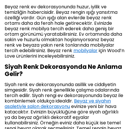
Beyaz renk ev dekorasyonunda huzur, iyilik ve
temizliğin habercisidir. Beyaz rengin ışığı yansıtma
özelliği vardır. Gün ışığı alan evlerde beyaz renk
ortamı daha da ferah hale getirecektir. Evinizde
beyaz renk mobilya tercih ederek daha geniş bir
ortam görünümü yaratabilirsiniz. Ev ortamında daha
sakin ve huzurlu olmaktan hoşlanıyorsanız beyaz
renk ve beyaza yakın renk tonlarında mobilyalar
tercih edebilirsiniz. Beyaz renk
mobilyalar
için Wood’n
Love ürünlerini inceleyebilirsiniz.
Siyah Renk Dekorasyonda Ne Anlama
Gelir?
Siyah renk ev dekorasyonunda asillik ve ciddiyetin
simgesidir. Siyah renk genellikle çalışma odalarında
tercih edilir. Siyah rengi ev dekorasyonunda beyaz ile
kombinlemek oldukça idealdir.
Beyaz ve siyahın
asaletiyle salon dekorasyonu
evinize yeni bir hava
katacaktır. Evinizin büyüklüğüne göre siyah ağırlıklı
ya da beyaz ağırlıklı dekoratif eşyalar
kullanabilirsiniz. Örneğin eviniz daha küçük ise temel
rengi beyaz olarak seçmelisiniz. Temel rengin beyaz