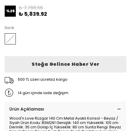
₺ 7,786.56
%
25
₺ 5,839.92
Renk
Stoğa Gelince Haber Ver
500 TL üzeri ücretsiz kargo
14 gün içinde iade değişim
Ürün Açıklaması
Wood'n Love Rüzgar 140 Cm Metal Ayaklı Konsol - Beyaz /
Siyah Ürün Kodu: BSM261 Genişlik: 140 cm Yükseklik: 100 cm
Derinlik: 35 cm Dolap İç Yükseklik: 80 cm Sunta Rengi: Beyaz