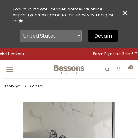
Konumunuza özel içerikleri görmek ve online
alışveriş yapmak için başka bir ülkeyi veya bölgeyi
seçin.
Devam
Peşin Fiyatına 3 ve 6 Taksit İmkanı
0
Mobilya
Konsol