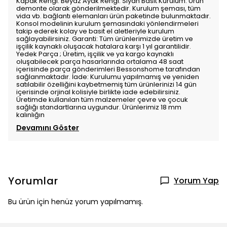
Kapak Rengi: Beyaz Ayak Rengi: Siyah Basit Kurulum: Ürün
demonte olarak gönderilmektedir. Kurulum şeması, tüm
vida vb. bağlantı elemanları ürün paketinde bulunmaktadır.
Konsol modelinin kurulum şemasındaki yönlendirmeleri
takip ederek kolay ve basit el aletleriyle kurulum
sağlayabilirsiniz. Garanti: Tüm ürünlerimizde üretim ve
işçilik kaynaklı oluşacak hatalara karşı 1 yıl garantilidir.
Yedek Parça ; Üretim, işçilik ve ya kargo kaynaklı
oluşabilecek parça hasarlarında ortalama 48 saat
içerisinde parça gönderimleri Bessonshome tarafından
sağlanmaktadır. İade: Kurulumu yapılmamış ve yeniden
satılabilir özelliğini kaybetmemiş tüm ürünlerinizi 14 gün
içerisinde orjinal kolisiyle birlikte iade edebilirsiniz.
Üretimde kullanılan tüm malzemeler çevre ve çocuk
sağlığı standartlarına uygundur. Ürünlerimiz 18 mm
kalınlığın
Devamını Göster
Yorumlar
Yorum Yap
Bu ürün için henüz yorum yapılmamış.