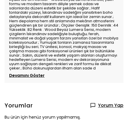
formu ve modern tasarım diliyle yemek odası ve
salonlarda düzeni estetik bir şekilde sağlar.; Hafif
tonlardaki yüzeyi, İskandinav sadeliğini yansıtırken boho
detaylarıyla dekoratif kullanım için ideal bir zemin sunar.;
Hem depolama hem stil anlamında mekânın atmosferini
güçlendiren şık bir üründür.; Ölçüler Genişlik :150 Derinlik :44
Yükseklik :82 Renk : Wood Beyaz Lumera Serisi, modern
çizgilerin İskandinav sadeliğiyle buluştuğu; ferah,
minimalist ve doğal yaşam tarzını yansıtan özel bir mobilya
koleksiyonudur.; Yumuşak tonların zamansız tasarımlarla
birleştiği bu seri; TV ünitesi, konsol, makyaj masası ve
çalışma masası gibi fonksiyonel ürünleri şık bir bütünlükle
sunar.; Sakin, düzenli ve estetik yaşam alanları oluşturmayı
hedefleyen Lumera Serisi, modern ev dekorasyonuna
uyum sağlayan dengeli renkleri ve zarif formu ile dikkat
çeker.; Boho dokunuşlardan ilham alan sade d
Devamını Göster
Yorumlar
Yorum Yap
Bu ürün için henüz yorum yapılmamış.