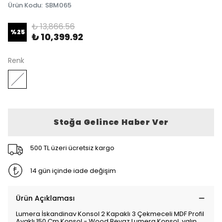
Ürün Kodu
:
SBM065
₺ 13,866.56
%
25
₺ 10,399.92
Renk
Stoğa Gelince Haber Ver
500 TL üzeri ücretsiz kargo
14 gün içinde iade değişim
Ürün Açıklaması
Lumera İskandinav Konsol 2 Kapaklı 3 Çekmeceli MDF Profil
Ayaklı 150 Cm Konsol - Wood Beyaz Lumera Konsol, yalın