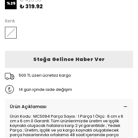
%
25
₺ 319.92
Renk
Stoğa Gelince Haber Ver
500 TL üzeri ücretsiz kargo
14 gün içinde iade değişim
Ürün Açıklaması
Ürün Kodu : MCS094 Parça Sayısı : 1 Parça 1 Ölçü : 6 cm x 6
cm x 6 cm 0 Garanti: Tüm ürünlerimizde üretim ve işçilik
kaynaklı oluşacak hatalara karşı 2 yıl garantilidir.; Yedek
Parça ; Üretim, işçilik ve ya kargo kaynaklı oluşabilecek
parça hasarlarında ortalama 48 saat içerisinde parça