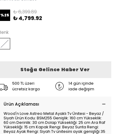
₺ 6,399.89
%
25
₺ 4,799.92
Renk
Stoğa Gelince Haber Ver
500 TL üzeri
14 gün içinde
ücretsiz kargo
iade değişim
Ürün Açıklaması
Wood'n Love Astreo Metal Ayaklı Tv Ünitesi - Beyaz /
Siyah Ürün Kodu: BSM255 Genişlik: 160 cm Yükseklik:
60 cm Derinlik: 30 cm Dolap Yüksekliği: 25 cm Ara Raf
Yüksekliği: 15 cm Kapak Rengi: Beyaz Sunta Rengi:
Beyaz Ayak Rengi: Siyah Tv ünitesini ayak genişliği 35