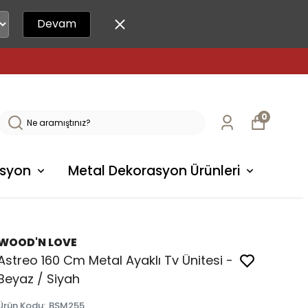
Devam
0
syon
Metal Dekorasyon Ürünleri
WOOD'N LOVE
Astreo 160 Cm Metal Ayaklı Tv Ünitesi -
Beyaz / Siyah
Ürün Kodu
:
BSM255