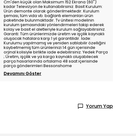
Cm'den küçük olan Maksimum 152 Ekrana (60")
kadar Televizyon ile kullanabilirsiniz. Basit Kurulum:
Ürün demonte olarak gönderilmektedir. Kurulum
şeması, tüm vida vb. bağlantı elemanları ürün
paketinde bulunmaktadır. Tv ünitesi modelinin
kurulum şemasındaki yönlendirmeleri takip ederek
kolay ve basit el aletleriyle kurulum sağlayabilirsiniz.
Garanti: Tüm ürünlerimizde üretim ve işçilik kaynaklı
oluşacak hatalara karşı 1 yıl garantilidir. İade:
Kurulumu yapılmamış ve yeniden satılabilir özelliğini
kaybetmemiş tüm ürünlerinizi 14 gün içerisinde
orjinal kolisiyle birlikte iade edebilirsiniz. Yedek Parça
; Üretim, işçilik ve ya kargo kaynaklı oluşabilecek
parça hasarlarında ortalama 48 saat içerisinde
parça gönderimleri Bessonshome
Devamını Göster
Yorum Yap