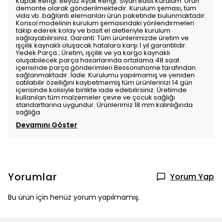
Kapak Rengi: Beyaz Ayak Rengi: Siyah Basit Kurulum: Ürün
demonte olarak gönderilmektedir. Kurulum şeması, tüm
vida vb. bağlantı elemanları ürün paketinde bulunmaktadır.
Konsol modelinin kurulum şemasındaki yönlendirmeleri
takip ederek kolay ve basit el aletleriyle kurulum
sağlayabilirsiniz. Garanti: Tüm ürünlerimizde üretim ve
işçilik kaynaklı oluşacak hatalara karşı 1 yıl garantilidir.
Yedek Parça ; Üretim, işçilik ve ya kargo kaynaklı
oluşabilecek parça hasarlarında ortalama 48 saat
içerisinde parça gönderimleri Bessonshome tarafından
sağlanmaktadır. İade: Kurulumu yapılmamış ve yeniden
satılabilir özelliğini kaybetmemiş tüm ürünlerinizi 14 gün
içerisinde kolisiyle birlikte iade edebilirsiniz. Üretimde
kullanılan tüm malzemeler çevre ve çocuk sağlığı
standartlarına uygundur. Ürünlerimiz 18 mm kalınlığında
sağlığa
Devamını Göster
Yorumlar
Yorum Yap
Bu ürün için henüz yorum yapılmamış.