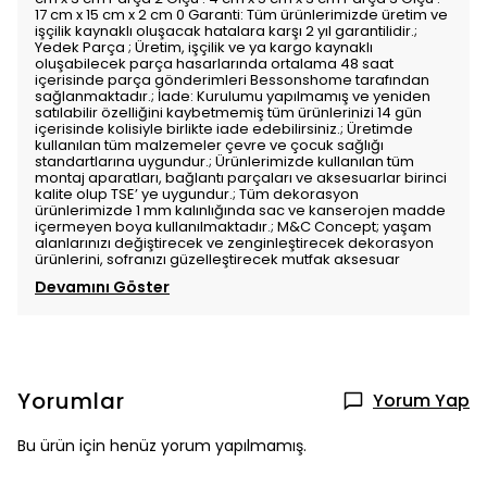
17 cm x 15 cm x 2 cm 0 Garanti: Tüm ürünlerimizde üretim ve
işçilik kaynaklı oluşacak hatalara karşı 2 yıl garantilidir.;
Yedek Parça ; Üretim, işçilik ve ya kargo kaynaklı
oluşabilecek parça hasarlarında ortalama 48 saat
içerisinde parça gönderimleri Bessonshome tarafından
sağlanmaktadır.; İade: Kurulumu yapılmamış ve yeniden
satılabilir özelliğini kaybetmemiş tüm ürünlerinizi 14 gün
içerisinde kolisiyle birlikte iade edebilirsiniz.; Üretimde
kullanılan tüm malzemeler çevre ve çocuk sağlığı
standartlarına uygundur.; Ürünlerimizde kullanılan tüm
montaj aparatları, bağlantı parçaları ve aksesuarlar birinci
kalite olup TSE’ ye uygundur.; Tüm dekorasyon
ürünlerimizde 1 mm kalınlığında sac ve kanserojen madde
içermeyen boya kullanılmaktadır.; M&C Concept; yaşam
alanlarınızı değiştirecek ve zenginleştirecek dekorasyon
ürünlerini, sofranızı güzelleştirecek mutfak aksesuar
Devamını Göster
Yorumlar
Yorum Yap
Bu ürün için henüz yorum yapılmamış.