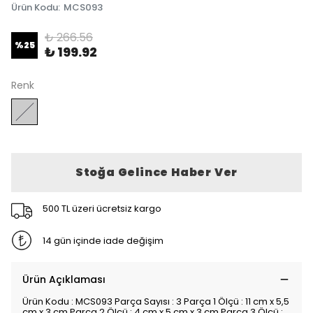
Ürün Kodu
:
MCS093
₺ 266.56
%
25
₺ 199.92
Renk
Stoğa Gelince Haber Ver
500 TL üzeri ücretsiz kargo
14 gün içinde iade değişim
Ürün Açıklaması
Ürün Kodu : MCS093 Parça Sayısı : 3 Parça 1 Ölçü : 11 cm x 5,5
cm x 3 cm Parça 2 Ölçü : 4 cm x 5 cm x 3 cm Parça 3 Ölçü :