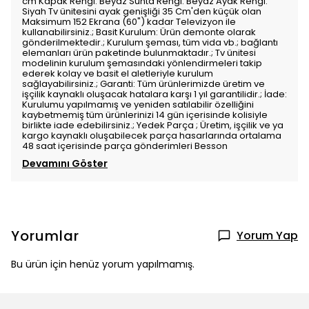
cm Kapak Rengi: Beyaz Sunta Rengi: Beyaz Ayak Rengi:
Siyah Tv ünitesini ayak genişliği 35 Cm'den küçük olan
Maksimum 152 Ekrana (60") kadar Televizyon ile
kullanabilirsiniz.; Basit Kurulum: Ürün demonte olarak
gönderilmektedir.; Kurulum şeması, tüm vida vb.; bağlantı
elemanları ürün paketinde bulunmaktadır.; Tv ünitesi
modelinin kurulum şemasındaki yönlendirmeleri takip
ederek kolay ve basit el aletleriyle kurulum
sağlayabilirsiniz.; Garanti: Tüm ürünlerimizde üretim ve
işçilik kaynaklı oluşacak hatalara karşı 1 yıl garantilidir.; İade:
Kurulumu yapılmamış ve yeniden satılabilir özelliğini
kaybetmemiş tüm ürünlerinizi 14 gün içerisinde kolisiyle
birlikte iade edebilirsiniz.; Yedek Parça ; Üretim, işçilik ve ya
kargo kaynaklı oluşabilecek parça hasarlarında ortalama
48 saat içerisinde parça gönderimleri Besson
Devamını Göster
Yorumlar
Yorum Yap
Bu ürün için henüz yorum yapılmamış.