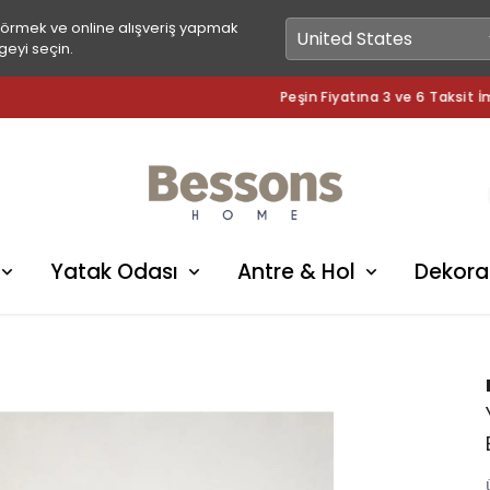
görmek ve online alışveriş yapmak
geyi seçin.
Peşin Fiyatına 3 ve 6 Taksit İmkanı
Yatak Odası
Antre & Hol
Dekora