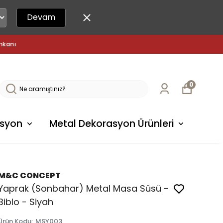
Devam
0
syon
Metal Dekorasyon Ürünleri
M&C CONCEPT
Yaprak (Sonbahar) Metal Masa Süsü -
Biblo - Siyah
Ürün Kodu
:
MSY003