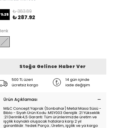
₺ 383.89
%
25
₺ 287.92
Renk
Stoğa Gelince Haber Ver
500 TL üzeri
14 gün içinde
ücretsiz kargo
iade değişim
Ürün Açıklaması
M&C Concept Yaprak (Sonbahar) Metal Masa Süsü -
Biblo - Siyah Ürün Kodu :MSY003 Genişlik :21 Yükseklik
:21 Derinlik4,5 Garanti: Tüm ürünlerimizde üretim ve
işçilik kaynaklı oluşacak hatalara karşı 2 yıl
garantilidir. Yedek Parça ; Üretim, işçilik ve ya kargo