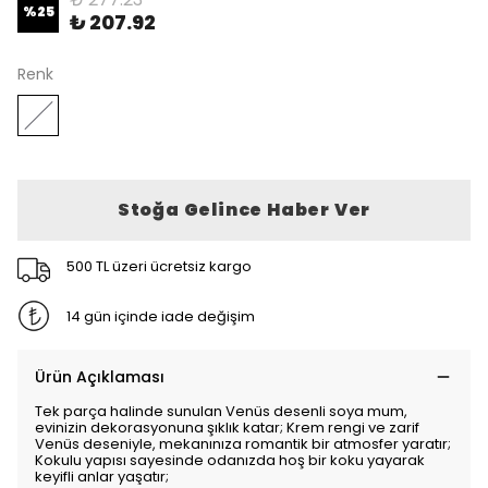
%
25
₺ 207.92
Renk
Stoğa Gelince Haber Ver
500 TL üzeri ücretsiz kargo
14 gün içinde iade değişim
Ürün Açıklaması
Tek parça halinde sunulan Venüs desenli soya mum,
evinizin dekorasyonuna şıklık katar; Krem rengi ve zarif
Venüs deseniyle, mekanınıza romantik bir atmosfer yaratır;
Kokulu yapısı sayesinde odanızda hoş bir koku yayarak
keyifli anlar yaşatır;