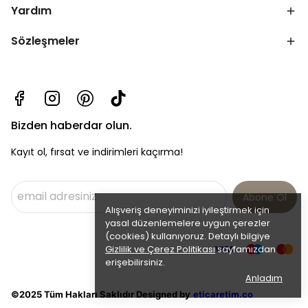
Yardım
Sözleşmeler
Bizden haberdar olun.
Kayıt ol, fırsat ve indirimleri kaçırma!
Abone Ol
Alışveriş deneyiminizi iyileştirmek için
yasal düzenlemelere uygun çerezler
(cookies) kullanıyoruz. Detaylı bilgiye
Gizlilik ve Çerez Politikası
sayfamızdan
erişebilirsiniz.
Anladım
©2025 Tüm Hakları Saklıdır Designed by
eticaretim.co