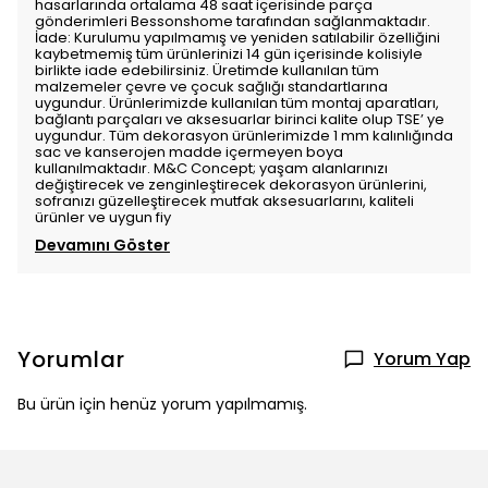
hasarlarında ortalama 48 saat içerisinde parça
gönderimleri Bessonshome tarafından sağlanmaktadır.
İade: Kurulumu yapılmamış ve yeniden satılabilir özelliğini
kaybetmemiş tüm ürünlerinizi 14 gün içerisinde kolisiyle
birlikte iade edebilirsiniz. Üretimde kullanılan tüm
malzemeler çevre ve çocuk sağlığı standartlarına
uygundur. Ürünlerimizde kullanılan tüm montaj aparatları,
bağlantı parçaları ve aksesuarlar birinci kalite olup TSE’ ye
uygundur. Tüm dekorasyon ürünlerimizde 1 mm kalınlığında
sac ve kanserojen madde içermeyen boya
kullanılmaktadır. M&C Concept; yaşam alanlarınızı
değiştirecek ve zenginleştirecek dekorasyon ürünlerini,
sofranızı güzelleştirecek mutfak aksesuarlarını, kaliteli
ürünler ve uygun fiy
Devamını Göster
Yorumlar
Yorum Yap
Bu ürün için henüz yorum yapılmamış.