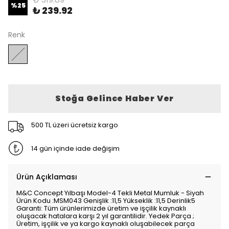
%
25
₺ 239.92
Renk
Stoğa Gelince Haber Ver
500 TL üzeri ücretsiz kargo
14 gün içinde iade değişim
Ürün Açıklaması
M&C Concept Yılbaşı Model-4 Tekli Metal Mumluk - Siyah
Ürün Kodu :MSM043 Genişlik :11,5 Yükseklik :11,5 Derinlik5
Garanti: Tüm ürünlerimizde üretim ve işçilik kaynaklı
oluşacak hatalara karşı 2 yıl garantilidir. Yedek Parça ;
Üretim, işçilik ve ya kargo kaynaklı oluşabilecek parça