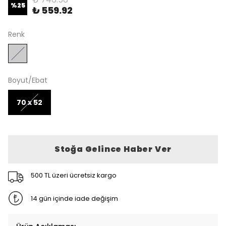
%
25
₺ 559.92
Renk
Boyut/Ebat
70 x 52
Stoğa Gelince Haber Ver
500 TL üzeri ücretsiz kargo
14 gün içinde iade değişim