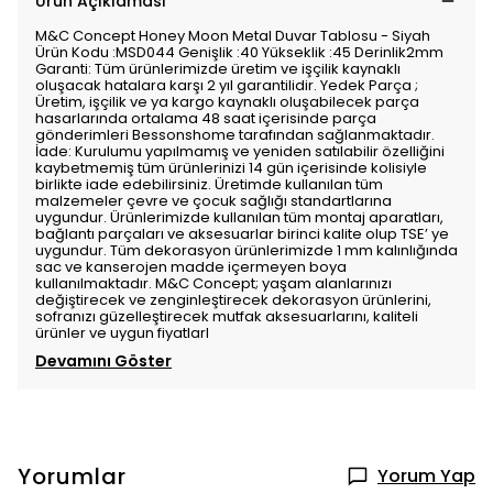
Ürün Açıklaması
M&C Concept Honey Moon Metal Duvar Tablosu - Siyah
Ürün Kodu :MSD044 Genişlik :40 Yükseklik :45 Derinlik2mm
Garanti: Tüm ürünlerimizde üretim ve işçilik kaynaklı
oluşacak hatalara karşı 2 yıl garantilidir. Yedek Parça ;
Üretim, işçilik ve ya kargo kaynaklı oluşabilecek parça
hasarlarında ortalama 48 saat içerisinde parça
gönderimleri Bessonshome tarafından sağlanmaktadır.
İade: Kurulumu yapılmamış ve yeniden satılabilir özelliğini
kaybetmemiş tüm ürünlerinizi 14 gün içerisinde kolisiyle
birlikte iade edebilirsiniz. Üretimde kullanılan tüm
malzemeler çevre ve çocuk sağlığı standartlarına
uygundur. Ürünlerimizde kullanılan tüm montaj aparatları,
bağlantı parçaları ve aksesuarlar birinci kalite olup TSE’ ye
uygundur. Tüm dekorasyon ürünlerimizde 1 mm kalınlığında
sac ve kanserojen madde içermeyen boya
kullanılmaktadır. M&C Concept; yaşam alanlarınızı
değiştirecek ve zenginleştirecek dekorasyon ürünlerini,
sofranızı güzelleştirecek mutfak aksesuarlarını, kaliteli
ürünler ve uygun fiyatlarl
Devamını Göster
Yorumlar
Yorum Yap