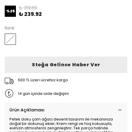
₺ 319.89
%
25
₺ 239.92
Renk
Stoğa Gelince Haber Ver
500 TL üzeri ücretsiz kargo
14 gün içinde iade değişim
Ürün Açıklaması
Petek doku çam ağacı desenli tasarımı ile mekanınıza
doğal bir dokunuş ekler; Krem rengi ve hoş kokusuyla,
evinizin atmosferini zenginleştirir; Tek parça halinde