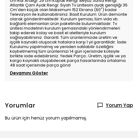
cm Raf Aralığı: 25 cm Kapak Rengi: Beyaz Sunta Rengi:
Atlantik Çam Ayak Rengi: Siyah Tv ünitesini ayak genişliği 35
Cm'den küçük olan Maksimum 152 Ekrana (60") kadar
Televizyon ile kullanabilirsiniz. Basit Kurulum: Ürün demonte
olarak gönderilmektedir. Kurulum şeması, tüm vida vb.
bağlantı elemanları ürün paketinde bulunmaktadır. Tv
ünitesi modelinin kurulum şemasındaki yönlendirmeleri
takip ederek kolay ve basit el aletleriyle kurulum
sağlayabilirsiniz. Garanti: Tüm ürünlerimizde üretim ve
işçilik kaynaklı oluşacak hatalara karşı 1 yıl garantilidir. İade:
Kurulumu yapılmamış ve yeniden satılabilir özelliğini
kaybetmemiş tüm ürünlerinizi 14 gün içerisinde kolisiyle
birlikte iade edebilirsiniz. Yedek Parça ; Üretim, işçilik ve ya
kargo kaynaklı oluşabilecek parça hasarlarında ortalama
48 saat içerisinde parça gönd
Devamını Göster
Yorumlar
Yorum Yap
Bu ürün için henüz yorum yapılmamış.