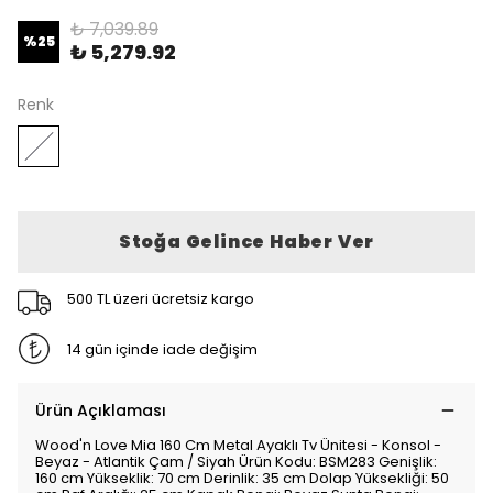
₺ 7,039.89
%
25
₺ 5,279.92
Renk
Stoğa Gelince Haber Ver
500 TL üzeri ücretsiz kargo
14 gün içinde iade değişim
Ürün Açıklaması
Wood'n Love Mia 160 Cm Metal Ayaklı Tv Ünitesi - Konsol -
Beyaz - Atlantik Çam / Siyah Ürün Kodu: BSM283 Genişlik:
160 cm Yükseklik: 70 cm Derinlik: 35 cm Dolap Yüksekliği: 50