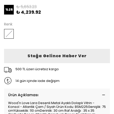
₺ 5,653.23
%
25
₺ 4,239.92
Renk
Stoğa Gelince Haber Ver
500 TL üzeri ücretsiz kargo
14 gün içinde iade değişim
Ürün Açıklaması
Wood'n Love Lara Desenli Metal Ayaklı Dolaplı Vitrin -
Konsol - Atlantik Çam / Siyah Ürün Kodu: BSM225Genişlik: 75
cmYükseklik: 110 cmDerinlik: 30 cm Raf Aralığı : 35 x 35