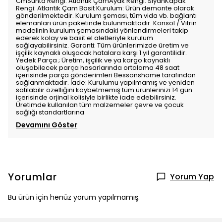
CmSunta Rengi: Atlantik ÇamAyak Rengi: SiyahKapak
Rengi: Atlantik Çam Basit Kurulum: Ürün demonte olarak
gönderilmektedir. Kurulum şeması, tüm vida vb. bağlantı
elemanları ürün paketinde bulunmaktadır. Konsol / Vitrin
modelinin kurulum şemasındaki yönlendirmeleri takip
ederek kolay ve basit el aletleriyle kurulum
sağlayabilirsiniz. Garanti: Tüm ürünlerimizde üretim ve
işçilik kaynaklı oluşacak hatalara karşı 1 yıl garantilidir.
Yedek Parça ; Üretim, işçilik ve ya kargo kaynaklı
oluşabilecek parça hasarlarında ortalama 48 saat
içerisinde parça gönderimleri Bessonshome tarafından
sağlanmaktadır. İade: Kurulumu yapılmamış ve yeniden
satılabilir özelliğini kaybetmemiş tüm ürünlerinizi 14 gün
içerisinde orjinal kolisiyle birlikte iade edebilirsiniz.
Üretimde kullanılan tüm malzemeler çevre ve çocuk
sağlığı standartlarına
Devamını Göster
Yorumlar
Yorum Yap
Bu ürün için henüz yorum yapılmamış.