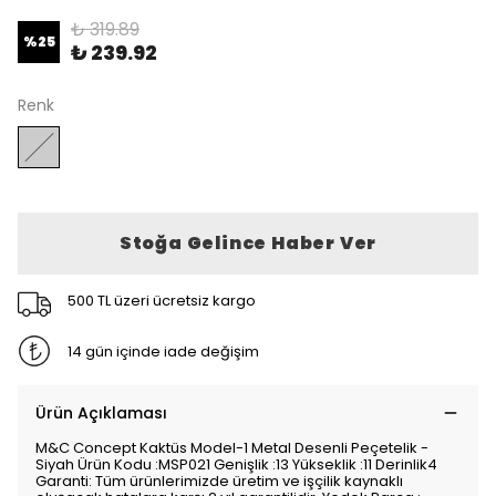
₺ 319.89
%
25
₺ 239.92
Renk
Stoğa Gelince Haber Ver
500 TL üzeri ücretsiz kargo
14 gün içinde iade değişim
Ürün Açıklaması
M&C Concept Kaktüs Model-1 Metal Desenli Peçetelik -
Siyah Ürün Kodu :MSP021 Genişlik :13 Yükseklik :11 Derinlik4
Garanti: Tüm ürünlerimizde üretim ve işçilik kaynaklı