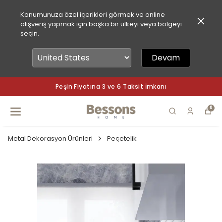
Konumunuza özel içerikleri görmek ve online
alışveriş yapmak için başka bir ülkeyi veya bölgeyi
seçin.
Devam
Peşin Fiyatına 3 ve 6 Taksit İmkanı
0
Metal Dekorasyon Ürünleri
Peçetelik