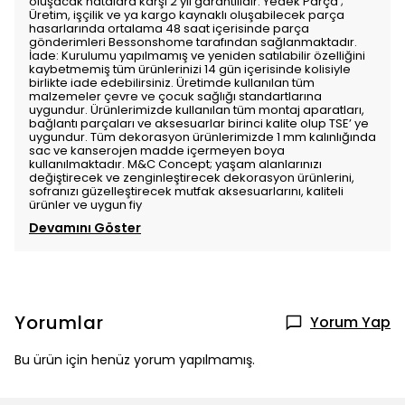
oluşacak hatalara karşı 2 yıl garantilidir. Yedek Parça ;
Üretim, işçilik ve ya kargo kaynaklı oluşabilecek parça
hasarlarında ortalama 48 saat içerisinde parça
gönderimleri Bessonshome tarafından sağlanmaktadır.
İade: Kurulumu yapılmamış ve yeniden satılabilir özelliğini
kaybetmemiş tüm ürünlerinizi 14 gün içerisinde kolisiyle
birlikte iade edebilirsiniz. Üretimde kullanılan tüm
malzemeler çevre ve çocuk sağlığı standartlarına
uygundur. Ürünlerimizde kullanılan tüm montaj aparatları,
bağlantı parçaları ve aksesuarlar birinci kalite olup TSE’ ye
uygundur. Tüm dekorasyon ürünlerimizde 1 mm kalınlığında
sac ve kanserojen madde içermeyen boya
kullanılmaktadır. M&C Concept; yaşam alanlarınızı
değiştirecek ve zenginleştirecek dekorasyon ürünlerini,
sofranızı güzelleştirecek mutfak aksesuarlarını, kaliteli
ürünler ve uygun fiy
Devamını Göster
Yorumlar
Yorum Yap
Bu ürün için henüz yorum yapılmamış.