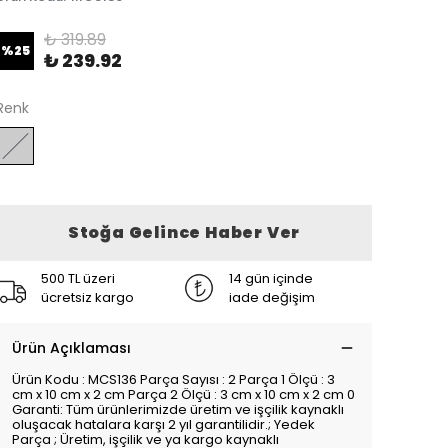
₺ 319.89
%
25
₺ 239.92
Renk
Stoğa Gelince Haber Ver
500 TL üzeri
14 gün içinde
ücretsiz kargo
iade değişim
Ürün Açıklaması
Ürün Kodu : MCS136 Parça Sayısı : 2 Parça 1 Ölçü : 3
cm x 10 cm x 2 cm Parça 2 Ölçü : 3 cm x 10 cm x 2 cm 0
Garanti: Tüm ürünlerimizde üretim ve işçilik kaynaklı
oluşacak hatalara karşı 2 yıl garantilidir.; Yedek
Parça ; Üretim, işçilik ve ya kargo kaynaklı