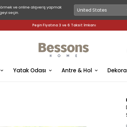
görmek ve online alışveriş yapmak
geyi seçin.
Peşin Fiyatına 3 ve 6 Taksit İmkanı
Yatak Odası
Antre & Hol
Dekora