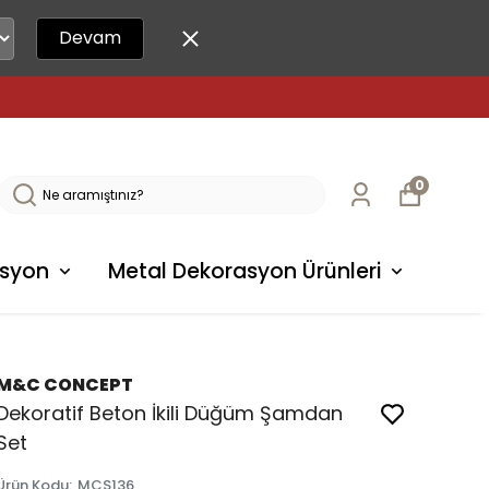
Devam
0
syon
Metal Dekorasyon Ürünleri
M&C CONCEPT
Dekoratif Beton İkili Düğüm Şamdan
Set
Ürün Kodu
:
MCS136