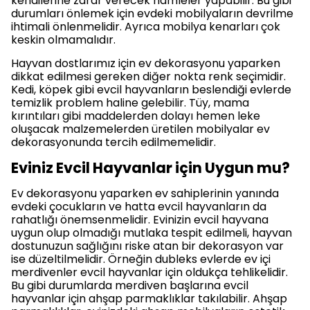
kendilerine zarar verecek hamleler yapabilir. Bu gibi
durumları önlemek için evdeki mobilyaların devrilme
ihtimali önlenmelidir. Ayrıca mobilya kenarları çok
keskin olmamalıdır.
Hayvan dostlarımız için ev dekorasyonu yaparken
dikkat edilmesi gereken diğer nokta renk seçimidir.
Kedi, köpek gibi evcil hayvanların beslendiği evlerde
temizlik problem haline gelebilir. Tüy, mama
kırıntıları gibi maddelerden dolayı hemen leke
oluşacak malzemelerden üretilen mobilyalar ev
dekorasyonunda tercih edilmemelidir.
Eviniz Evcil Hayvanlar için Uygun mu?
Ev dekorasyonu yaparken ev sahiplerinin yanında
evdeki çocukların ve hatta evcil hayvanların da
rahatlığı önemsenmelidir. Evinizin evcil hayvana
uygun olup olmadığı mutlaka tespit edilmeli, hayvan
dostunuzun sağlığını riske atan bir dekorasyon var
ise düzeltilmelidir. Örneğin dubleks evlerde ev içi
merdivenler evcil hayvanlar için oldukça tehlikelidir.
Bu gibi durumlarda merdiven başlarına evcil
hayvanlar için ahşap parmaklıklar takılabilir. Ahşap