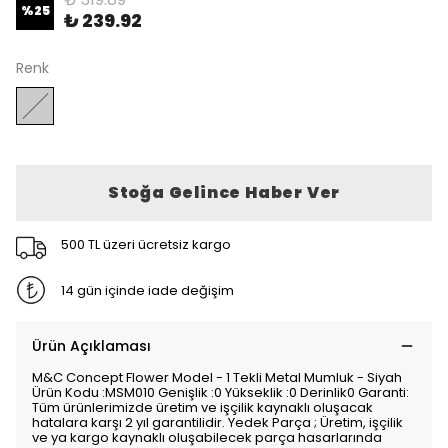
%
25
₺ 239.92
Renk
Stoğa Gelince Haber Ver
500 TL üzeri ücretsiz kargo
14 gün içinde iade değişim
Ürün Açıklaması
M&C Concept Flower Model - 1 Tekli Metal Mumluk - Siyah
Ürün Kodu :MSM010 Genişlik :0 Yükseklik :0 Derinlik0 Garanti:
Tüm ürünlerimizde üretim ve işçilik kaynaklı oluşacak
hatalara karşı 2 yıl garantilidir. Yedek Parça ; Üretim, işçilik
ve ya kargo kaynaklı oluşabilecek parça hasarlarında