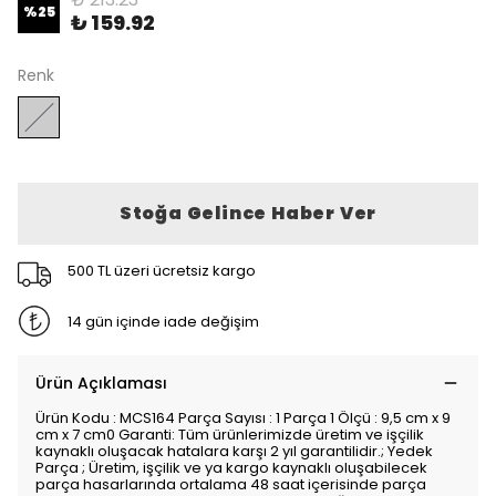
%
25
₺ 159.92
Renk
Stoğa Gelince Haber Ver
500 TL üzeri ücretsiz kargo
14 gün içinde iade değişim
Ürün Açıklaması
Ürün Kodu : MCS164 Parça Sayısı : 1 Parça 1 Ölçü : 9,5 cm x 9
cm x 7 cm0 Garanti: Tüm ürünlerimizde üretim ve işçilik
kaynaklı oluşacak hatalara karşı 2 yıl garantilidir.; Yedek
Parça ; Üretim, işçilik ve ya kargo kaynaklı oluşabilecek
parça hasarlarında ortalama 48 saat içerisinde parça