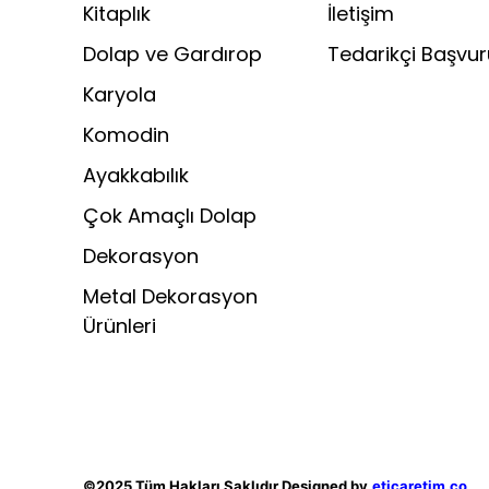
Kitaplık
İletişim
Dolap ve Gardırop
Tedarikçi Başvu
Karyola
Komodin
Ayakkabılık
Çok Amaçlı Dolap
Dekorasyon
Metal Dekorasyon
Ürünleri
©2025 Tüm Hakları Saklıdır Designed by
eticaretim.co