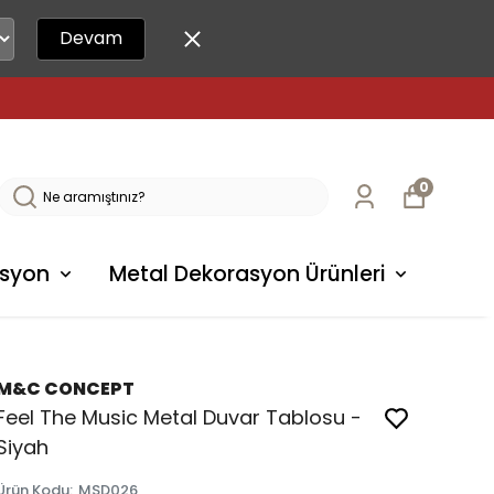
Devam
0
syon
Metal Dekorasyon Ürünleri
M&C CONCEPT
Feel The Music Metal Duvar Tablosu -
Siyah
Ürün Kodu
:
MSD026