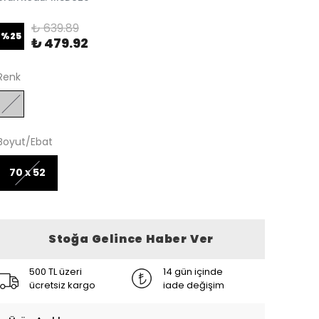
₺ 639.89
%
25
₺ 479.92
Renk
Boyut/Ebat
70 x 52
Stoğa Gelince Haber Ver
500 TL üzeri
14 gün içinde
ücretsiz kargo
iade değişim