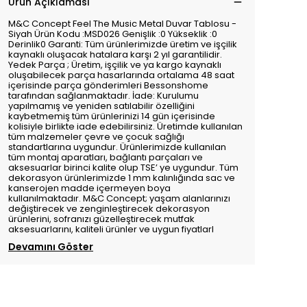
Ürün Açıklaması
M&C Concept Feel The Music Metal Duvar Tablosu -
Siyah Ürün Kodu :MSD026 Genişlik :0 Yükseklik :0
Derinlik0 Garanti: Tüm ürünlerimizde üretim ve işçilik
kaynaklı oluşacak hatalara karşı 2 yıl garantilidir.
Yedek Parça ; Üretim, işçilik ve ya kargo kaynaklı
oluşabilecek parça hasarlarında ortalama 48 saat
içerisinde parça gönderimleri Bessonshome
tarafından sağlanmaktadır. İade: Kurulumu
yapılmamış ve yeniden satılabilir özelliğini
kaybetmemiş tüm ürünlerinizi 14 gün içerisinde
kolisiyle birlikte iade edebilirsiniz. Üretimde kullanılan
tüm malzemeler çevre ve çocuk sağlığı
standartlarına uygundur. Ürünlerimizde kullanılan
tüm montaj aparatları, bağlantı parçaları ve
aksesuarlar birinci kalite olup TSE’ ye uygundur. Tüm
dekorasyon ürünlerimizde 1 mm kalınlığında sac ve
kanserojen madde içermeyen boya
kullanılmaktadır. M&C Concept; yaşam alanlarınızı
değiştirecek ve zenginleştirecek dekorasyon
ürünlerini, sofranızı güzelleştirecek mutfak
aksesuarlarını, kaliteli ürünler ve uygun fiyatlarl
Devamını Göster