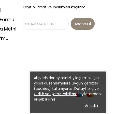
Kayıt ol, fırsat ve indirimleri kaçırma!
i
 Formu
Abone Ol
a Metni
ormu
Alışveriş deneyiminizi iyileştirmek için
yasal düzenlemelere uygun çerezler
(cookies) kullanıyoruz. Detaylı bilgiye
Gizlilik ve Çerez Politikası
sayfamızdan
erişebilirsiniz.
Anladım