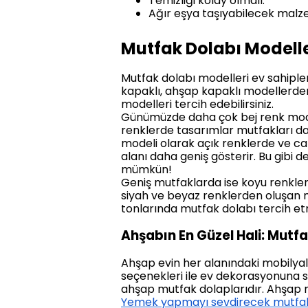
Temizliği kolay olmalı.
Ağır eşya taşıyabilecek malz
Mutfak Dolabı Modelle
Mutfak dolabı modelleri ev sahiple
kapaklı, ahşap kapaklı modellerden 
modelleri tercih edebilirsiniz.
Günümüzde daha çok bej renk moder
renklerde tasarımlar mutfakları da
modeli olarak açık renklerde ve cam 
alanı daha geniş gösterir. Bu gibi 
mümkün!
Geniş mutfaklarda ise koyu renkle
siyah ve beyaz renklerden oluşan mu
tonlarında mutfak dolabı tercih et
Ahşabın En Güzel Hali: Mutfa
Ahşap evin her alanındaki mobilyala
seçenekleri ile ev dekorasyonuna 
ahşap mutfak dolaplarıdır. Ahşap mu
Yemek yapmayı sevdirecek mutfak