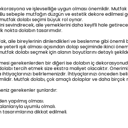
korasyona ve işlevselliğe uygun olması önemlidir. Mutfak
r. Bu sebeple mutfağın düzgün ve estetik dekore edilmesi ge
utfak dolabı seçimi büyük rol oynar.
ini sevindirecek, aile yemeklerini daha keyifli hale getire
lk nokta dolabın tasarımıdır.
, aile bireylerinin dinlendikleri ve beslenme gibi önemli b
 yeterli ışık alması açısından dolap seçiminde ikinci öneml
tfak dolabı seçmek için alanın boyutlarını detaylı şekilde
mesi gerekenlerden bir diğeri ise dolabın iç dekorasyonudu
olabı tercih etmek size ekstra maliyet olacaktır. Öneri
 ihtiyaçlarınızı belirlemenizdir. İhtiyaçlarınızı önceden b
lidir. Mutfak dolabı, çok amaçlı dolaplar ve daha birçok m
niz gerekenler şunlardır:
den yapılmış olması.
alanlarıyla uyumlu olmalı.
tasarımlarına dikkat edilmeli.