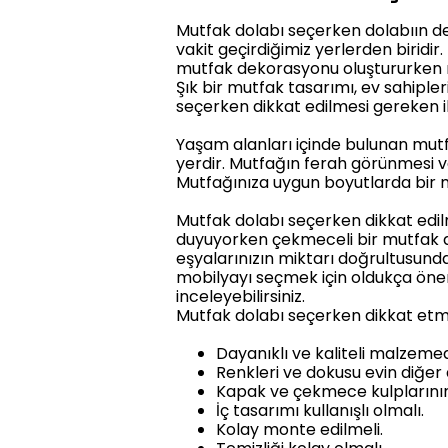
Mutfak dolabı seçerken dolabıın de
vakit geçirdiğimiz yerlerden biridi
mutfak dekorasyonu oluştururken m
Şık bir mutfak tasarımı, ev sahipler
seçerken dikkat edilmesi gereken i
Yaşam alanları içinde bulunan mutfak
yerdir. Mutfağın ferah görünmesi ve
Mutfağınıza uygun boyutlarda bir mu
Mutfak dolabı seçerken dikkat edil
duyuyorken çekmeceli bir mutfak d
eşyalarınızın miktarı doğrultusunda
mobilyayı seçmek için oldukça önem
inceleyebilirsiniz.
Mutfak dolabı seçerken dikkat etme
Dayanıklı ve kaliteli malzeme
Renkleri ve dokusu evin diğer 
Kapak ve çekmece kulplarının 
İç tasarımı kullanışlı olmalı.
Kolay monte edilmeli.