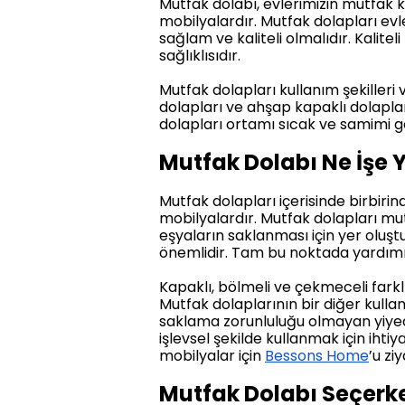
Mutfak dolabı, evlerimizin mutfak k
mobilyalardır. Mutfak dolapları evle
sağlam ve kaliteli olmalıdır. Kalit
sağlıklısıdır.
Mutfak dolapları kullanım şekilleri
dolapları ve ahşap kapaklı dolaplar 
dolapları ortamı sıcak ve samimi g
Mutfak Dolabı Ne İşe 
Mutfak dolapları içerisinde birbir
mobilyalardır. Mutfak dolapları mu
eşyaların saklanması için yer olu
önemlidir. Tam bu noktada yardımı
Kapaklı, bölmeli ve çekmeceli farkl
Mutfak dolaplarının bir diğer kulla
saklama zorunluluğu olmayan yiyece
işlevsel şekilde kullanmak için iht
mobilyalar için
Bessons Home
’u zi
Mutfak Dolabı Seçerke