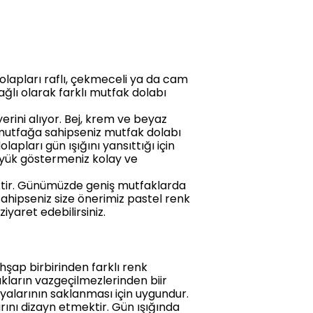
olapları raflı, çekmeceli ya da cam
ağlı olarak farklı mutfak dolabı
ini alıyor. Bej, krem ve beyaz
r mutfağa sahipseniz mutfak dolabı
apları gün ışığını yansıttığı için
büyük göstermeniz kolay ve
ktir. Günümüzde geniş mutfaklarda
sahipseniz size önerimiz pastel renk
iyaret edebilirsiniz.
hşap birbirinden farklı renk
ların vazgeçilmezlerinden biir
yalarının saklanması için uygundur.
ını dizayn etmektir. Gün ışığında