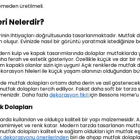
emeden üretilmeli.
ri Nelerdir?
rinin ihtiyaçları doğrultusunda tasarlanmaktadır. Mutfak d
oluşur. Evinizde nasıl bir görüntü yaratmak istediğinize b
n kulp ve kapak tasarımlarında dolaplar mutfaklarda yer
ha ferah ve estetik gösteriyor. Özellikle küçük ve dar bi
kapaklı olanlar sizin için uygun! Açık renklerde mutfak dol
dekorasyon hileleri ile küçük yaşam alanınızı olduğundan 
rde mutfak dolapları ortamı daha derin ve asil gösterece
tfak dolapları tercih ediliyor. Fakat daha soft bir tarza 
menizdir. Daha fazla
dekorasyon fikri
için Bessons Home’u z
k Dolapları
rda kullanılan ve oldukça kaliteli bir yapı malzemesidir. A
samimiyet ve renk katar. Modern tarzda tasarlanan mutfak
tfak dolapları kaliteli ve sağlam oldukları için mutfak eş
 dekorasyonu önerilerinden
biri de ahşap mutfak dolaplar