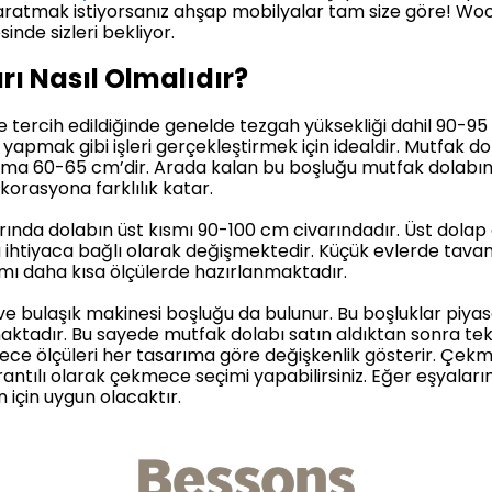
aratmak istiyorsanız ahşap mobilyalar tam size göre! Woo
nde sizleri bekliyor.
rı Nasıl Olmalıdır?
e tercih edildiğinde genelde tezgah yüksekliği dahil 90-
pmak gibi işleri gerçekleştirmek için idealdir. Mutfak do
ama 60-65 cm’dir. Arada kalan bu boşluğu mutfak dolabı
korasyona farklılık katar.
ında dolabın üst kısmı 90-100 cm civarındadır. Üst dolap 
ihtiyaca bağlı olarak değişmektedir. Küçük evlerde tavan 
smı daha kısa ölçülerde hazırlanmaktadır.
ve bulaşık makinesi boşluğu da bulunur. Bu boşluklar piyasa
aktadır. Bu sayede mutfak dolabı satın aldıktan sonra te
e ölçüleri her tasarıma göre değişkenlik gösterir. Çekme
 orantılı olarak çekmece seçimi yapabilirsiniz. Eğer eşyala
 için uygun olacaktır.