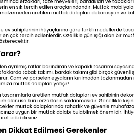
ısmında erzakları, taze meyveleri, bardakları ve tabakları
rin en sık tercih edilen araçlarındandır. Mutfak mobilyaları
eli malzemeden üretilen mutfak dolapları dekorasyon ve ku
 ve ev sahiplerinin ihtiyaçlarına göre farklı modellerde 
en çok tercih edilenlerdir. Özellikle gün ışığı alan bir mu
österecektir.
Yarar?
inden ayrılmış raflar barındıran ve kapaklı tasarımı sayes
tfaklarda tabak takımı, bardak takımı gibi birçok güvenli
şturur. Cam ve porselen eşyaların kırılmadan tozlanmadan
mıza mutfak dolapları yetişir!
ı tasarımlarla üretilen mutfak dolapları ev sahibinin dekor
nım alanı ise kuru erzakların saklanmasıdır. Genellikle kış
kler mutfak dolaplarında rahatlık ve güvenle muhafaza ed
iyacınıza uygun bir mutfak dolabı bulabilmek önemlidir. İht
yaret edebilirsiniz.
n Dikkat Edilmesi Gerekenler