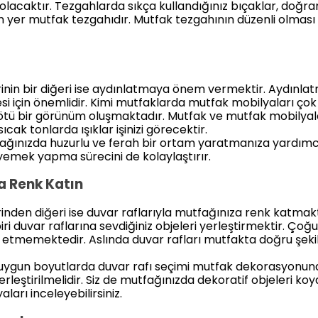
lacaktır. Tezgahlarda sıkça kullandığınız bıçaklar, doğrama
an yer mutfak tezgahıdır. Mutfak tezgahının düzenli olma
rinin bir diğeri ise aydınlatmaya önem vermektir. Aydınlat
si için önemlidir. Kimi mutfaklarda mutfak mobilyaları ço
kötü bir görünüm oluşmaktadır. Mutfak ve mutfak mobilyal
ıcak tonlarda ışıklar işinizi görecektir.
ağınızda huzurlu ve ferah bir ortam yaratmanıza yardımcı
 yemek yapma sürecini de kolaylaştırır.
a Renk Katın
inden diğeri ise duvar raflarıyla mutfağınıza renk katmakt
ri duvar raflarına sevdiğiniz objeleri yerleştirmektir. Ço
h etmemektedir. Aslında duvar rafları mutfakta doğru şeki
 uygun boyutlarda duvar rafı seçimi mutfak dekorasyonu
yerleştirilmelidir. Siz de mutfağınızda dekoratif objeleri ko
rı inceleyebilirsiniz.