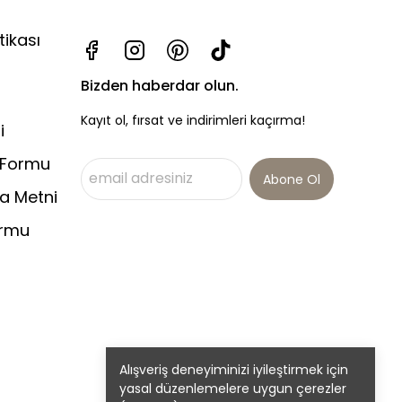
tikası
Bizden haberdar olun.
Kayıt ol, fırsat ve indirimleri kaçırma!
i
 Formu
Abone Ol
a Metni
ormu
Alışveriş deneyiminizi iyileştirmek için
yasal düzenlemelere uygun çerezler