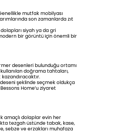
Genellikle mutfak mobilyası
arımlarında son zamanlarda zıt
olapları siyah ya da gri
odern bir görüntü için önemli bir
Mermer desenleri bulunduğu ortamı
kullanılan doğrama tahtaları,
k kazandıracaktır.
 deseni şeklinde seçmek oldukça
n Bessons Home’u ziyaret
ok amaçlı dolaplar evin her
akta tezgah üstünde tabak, kase,
e, sebze ve erzakları muhafaza