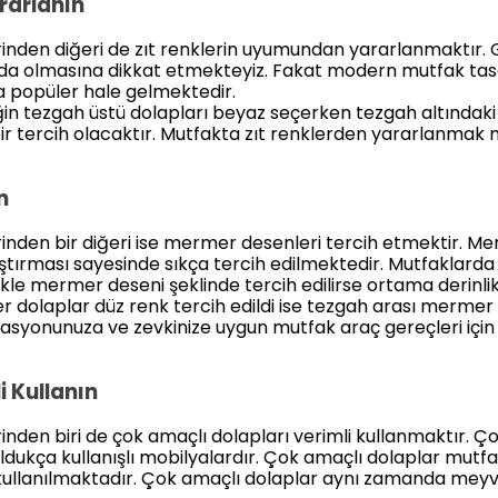
rarlanın
rinden diğeri de zıt renklerin uyumundan yararlanmaktır. 
nda olmasına dikkat etmekteyiz. Fakat modern mutfak tas
a popüler hale gelmektedir.
n tezgah üstü dolapları beyaz seçerken tezgah altındaki d
r tercih olacaktır. Mutfakta zıt renklerden yararlanmak m
n
rinden bir diğeri ise mermer desenleri tercih etmektir. 
tırması sayesinde sıkça tercih edilmektedir. Mutfaklarda 
ikle mermer deseni şeklinde tercih edilirse ortama derinli
dolaplar düz renk tercih edildi ise tezgah arası mermer
rasyonunuza ve zevkinize uygun mutfak araç gereçleri içi
i Kullanın
inden biri de çok amaçlı dolapları verimli kullanmaktır. Ç
ldukça kullanışlı mobilyalardır. Çok amaçlı dolaplar mutf
ullanılmaktadır. Çok amaçlı dolaplar aynı zamanda meyv