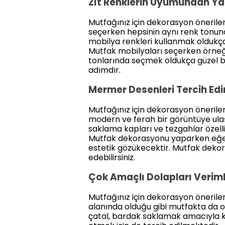
Zıt Renklerin Uyumundan Ya
Mutfağınız için dekorasyon önerile
seçerken hepsinin aynı renk tonu
mobilya renkleri kullanmak oldukç
Mutfak mobilyaları seçerken örneği
tonlarında seçmek oldukça güzel bi
adımdır.
Mermer Desenleri Tercih Edi
Mutfağınız için dekorasyon önerile
modern ve ferah bir görüntüye ulaş
saklama kapları ve tezgahlar özell
Mutfak dekorasyonu yaparken eğer 
estetik gözükecektir. Mutfak deko
edebilirsiniz.
Çok Amaçlı Dolapları Veriml
Mutfağınız için dekorasyon öneriler
alanında olduğu gibi mutfakta da o
çatal, bardak saklamak amacıyla k