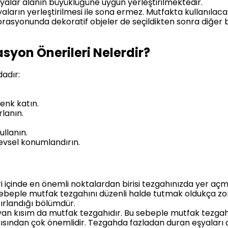
yalar alanın büyüklüğüne uygun yerleştirilmektedir.
arın yerleştirilmesi ile sona ermez. Mutfakta kullanılacak
ekorasyonunda dekoratif objeler de seçildikten sonra diğer
syon Önerileri Nelerdir?
adır:
enk katın.
lanın.
ullanın.
levsel konumlandırın.
i içinde en önemli noktalardan birisi tezgahınızda yer açma
sebeple mutfak tezgahını düzenli halde tutmak oldukça zo
ırlandığı bölümdür.
yan kısım da mutfak tezgahıdır. Bu sebeple mutfak tezgahl
sından çok önemlidir. Tezgahda fazladan duran eşyaları 