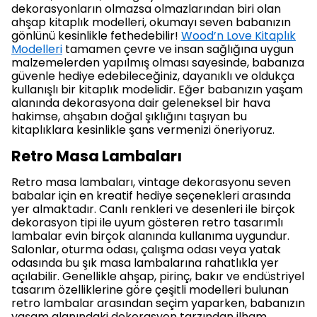
dekorasyonların olmazsa olmazlarından biri olan
ahşap kitaplık modelleri, okumayı seven babanızın
gönlünü kesinlikle fethedebilir!
Wood’n Love Kitaplık
Modelleri
tamamen çevre ve insan sağlığına uygun
malzemelerden yapılmış olması sayesinde, babanıza
güvenle hediye edebileceğiniz, dayanıklı ve oldukça
kullanışlı bir kitaplık modelidir. Eğer babanızın yaşam
alanında dekorasyona dair geleneksel bir hava
hakimse, ahşabın doğal şıklığını taşıyan bu
kitaplıklara kesinlikle şans vermenizi öneriyoruz.
Retro Masa Lambaları
Retro masa lambaları, vintage dekorasyonu seven
babalar için en kreatif hediye seçenekleri arasında
yer almaktadır. Canlı renkleri ve desenleri ile birçok
dekorasyon tipi ile uyum gösteren retro tasarımlı
lambalar evin birçok alanında kullanıma uygundur.
Salonlar, oturma odası, çalışma odası veya yatak
odasında bu şık masa lambalarına rahatlıkla yer
açılabilir. Genellikle ahşap, pirinç, bakır ve endüstriyel
tasarım özelliklerine göre çeşitli modelleri bulunan
retro lambalar arasından seçim yaparken, babanızın
yaşam alanındaki dekorasyon tarzından ilham