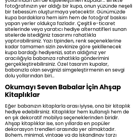
yollarından biri de kişiselleştirilen kupalar… Birlikte
fotoğrafınızın yer aldığı bir kupa, onun yüzünde neşeli
bir tebessüm oluşturmaya yetecektir. Günümüzde
kupa bardaklara hem isim hem de fotoğraf baskısı
yapan yerler oldukça fazladır. Çeşitli e-ticaret
sitelerinde veya yaratıcı hediye alternatifleri sunan
sitelerde istediğiniz tasarımı rahatlıkla
yaptırabilirsiniz. Yazı tipinden, renk seçeneklerine
kadar tamamen sizin zevkinize göre şekillenecek
kupa bardağı hediyenizi, satın aldığınız yer
aracılığıyla babanıza rahatlıkla gönderimini
gerçekleştirebilirsiniz. Özel tasarım kupalar,
babanızla olan sevginizi simgeleştirmenin en sevgi
dolu yollarından biri…
Okumayı Seven Babalar İçin Ahşap
Kitaplıklar
Eğer babanızın kitaplarla arası iyiyse, ona bir kitaplık
hediye edebilirsiniz. Kitaplıklar hem kullanışlı hem de
en şık dekoratif mobilya seçeneklerinden biridir.
Ahşap kitaplıklar ise, son yıllarda en popüler
dekorasyon trendleri arasında yer almaktadır.
Bohem, minimal, vintage ya da İskandinav tarzı