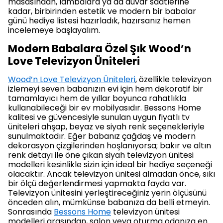
masasından, lambalara ya da duvar saatlerine
kadar, birbirinden estetik ve modern bir babalar
günü hediye listesi hazırladık, hazırsanız hemen
incelemeye başlayalım.
Modern Babalara Özel Şık Wood’n
Love Televizyon Üniteleri
Wood’n Love Televizyon Üniteleri
, özellikle televizyon
izlemeyi seven babanızın evi için hem dekoratif bir
tamamlayıcı hem de yıllar boyunca rahatlıkla
kullanabileceği bir ev mobilyasıdır. Bessons Home
kalitesi ve güvencesiyle sunulan uygun fiyatlı tv
üniteleri ahşap, beyaz ve siyah renk seçenekleriyle
sunulmaktadır. Eğer babanız çağdaş ve modern
dekorasyon çizgilerinden hoşlanıyorsa; bakır ve altın
renk detayı ile öne çıkan siyah televizyon ünitesi
modelleri kesinlikle sizin için ideal bir hediye seçeneği
olacaktır. Ancak televizyon ünitesi almadan önce, sıkı
bir ölçü değerlendirmesi yapmakta fayda var.
Televizyon ünitesini yerleştireceğiniz yerin ölçüsünü
önceden alın, mümkünse babanıza da belli etmeyin.
Sonrasında
Bessons Home
televizyon ünitesi
modelleri arasından, salon veya oturma odanıza en