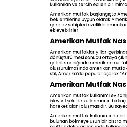
kullanılan ve tercih edilen bir mimari
Amerikan mutfak başlangıçta Amerika
beklentilerine uygun olarak Ameri
göre ev sahipleri özellikle amerika
ekleyebilirler.
Amerikan Mutfak Nası
Amerikan mutfaklar yıllar içerisind
dönüştürülmesi sonucu ortaya çıkmı
getirilemediğinde amerikan mutfak 
oluşturulmasında amerikan mutfakla
stil, Amerika’da popülerleşerek “A
Amerikan Mutfak Nasıl
Amerikan mutfak kullanımı ev sahip
işlevsel şekilde kullanmanın birka
hareket alanı oluşmasıdır. Bu sayede
Amerikan mutfak kullanımında bir di
bulunan bölmeye uzun bir bistro mas
mutfak dekorasyonunda kullanacağı