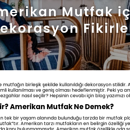
merikan Mutfak iç
ekorasyon Fikirle
mutfağın birleşik şekilde kullanıldığı dekorasyon stilidi
imli kullanılması ve geniş olması hedeflenmiştir. Peki ya
ahlar nasıl seçilir? Hepsinin cevabı için blog yazımızı oku
ir? Amerikan Mutfak Ne Demek?
 tek bir yaşam alanında bulunduğu tarzda bir mutfak pl
utfak”tır. Amerikan tarzı mutfakların en belirgin özelliği 
da kapı bulunmamasıdır. Amerikan mutfak özellikle oda say