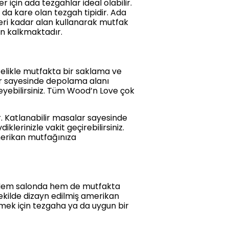
için ada tezgahlar ideal olabilir.
da kare olan tezgah tipidir. Ada
leri kadar alan kullanarak mutfak
dan kalkmaktadır.
elikle mutfakta bir saklama ve
ar sayesinde depolama alanı
eyebilirsiniz. Tüm Wood’n Love çok
r. Katlanabilir masalar sayesinde
lerinizle vakit geçirebilirsiniz.
merikan mutfağınıza
r. Hem salonda hem de mutfakta
şekilde dizayn edilmiş amerikan
mek için tezgaha ya da uygun bir