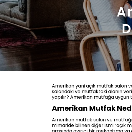
A
D
Amerikan yani açık mutfak salon ve 
salondaki ve mutfaktaki alanın ver
yapılır? Amerikan mutfağa uygun tezg
Amerikan Mutfak Ned
Amerikan mutfak salon ve mutfağın
mimaride bilinen diğer ismi “açık m
arasında ayırıcı bir mekanizma ya 