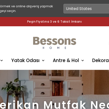
görmek ve online alışveriş yapmak
geyi seçin.
Peşin Fiyatına 3 ve 6 Taksit İmkanı
Yatak Odası
Antre & Hol
Dekora
rikan Mutfak Ne