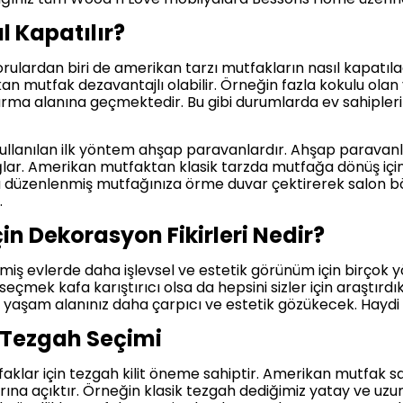
 Kapatılır?
sorulardan biri de amerikan tarzı mutfakların nasıl kapatı
kan mutfak dezavantajlı olabilir. Örneğin fazla kokulu ola
rma alanına geçmektedir. Bu gibi durumlarda ev sahipleri
llanılan ilk yöntem ahşap paravanlardır. Ahşap paravan
ğlar. Amerikan mutfaktan klasik tarzda mutfağa dönüş içi
a düzenlenmiş mutfağınıza örme duvar çektirerek salon 
.
in Dekorasyon Fikirleri Nedir?
miş evlerde daha işlevsel ve estetik görünüm için birçok
seçmek kafa karıştırıcı olsa da hepsini sizler için araştı
e yaşam alanınız daha çarpıcı ve estetik gözükecek. Haydi
 Tezgah Seçimi
lar için tezgah kilit öneme sahiptir. Amerikan mutfak sal
arına açıktır. Örneğin klasik tezgah dediğimiz yatay ve uz