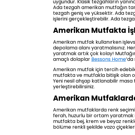
uygundur. Klasik tezgahların yanınd
Ada tezgah amerikan mutfağın tam o
tezgah geniş ve yüksektir. Ada tezg
işlerini gerçekleştirebilir. Ada tez
Amerikan Mutfakta İşl
Amerikan mutfak kullanırken işlevs
depolama alanı yaratmalısınız. Her
yaratmak artık çok kolay! Mutfağı
amaçlı dolaplar
Bessons Home
’da 
Amerikan mutfak için tercih edebile
mutfakta ve mutfakla bitişik olan o
Yeni nesil ahşap katlanabilir masa
yerleştirebilirsiniz.
Amerikan Mutfaklarda
Amerikan mutfaklarda renk seçimi 
ferah, huzurlu bir ortam yaratmak i
mutfakta bej, krem ve beyaz renkle
bölüme renkli şekilde vazo çiçekleri 