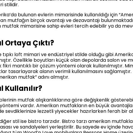
 stilidir.
’da bulunan evlerin mimarisinde kullanıldığı için “Amerika
kan mutfağın birçok avantajı ve dezavantajı bulunmaktadı
n mutfak mimarisine sahip evleri tercih edebilir ya da mev
l Ortaya Çıktı?
e tıpkı loft mimari ve endüstriyel stilde olduğu gibi Amer
ştır. Özellikle boyutları küçük olan depolarda salon ve mu
fikri mantıklı bir çözüm yöntemi olarak kullanılmıştır. Mi
r tasarlayarak alanın verimli kullanılmasını sağlamıştır.
merikan mutfak” adını almıştır.
 Kullanılır?
lerinin mutfak alışkanlıklarına göre değişkenlik gösterebi
ç yöntemi vardır. Amerikan mutfakların en büyük avantajlar
 sevdiklerinize lezzetli yiyecekler hazırlarken ferah bir ala
ğer stil ise bistro tarzıdır. Bistro tarzı amerikan mutfak
ası ve sandalyeleri yerleştirilir. Bu sayede ev içinde haval
nız tüm Wood’n Love mobilyalara Bessons Home üzerinden