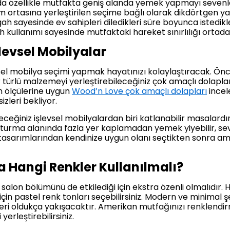
a özellikle mutfakta geniş alanda yemek yapmayı sevenler 
rtasına yerleştirilen seçime bağlı olarak dikdörtgen ya 
ah sayesinde ev sahipleri diledikleri süre boyunca istedik
gah kullanımı sayesinde mutfaktaki hareket sınırlılığı orta
evsel Mobilyalar
el mobilya seçimi yapmak hayatınızı kolaylaştıracak. Önc
 türlü malzemeyi yerleştirebileceğiniz çok amaçlı dolapl
n ölçülerine uygun
Wood’n Love çok amaçlı dolapları
incel
sizleri bekliyor.
ceğiniz işlevsel mobilyalardan biri katlanabilir masalardı
turma alanında fazla yer kaplamadan yemek yiyebilir, sevdik
 tasarımlarından kendinize uygun olanı seçtikten sonra a
 Hangi Renkler Kullanılmalı?
salon bölümünü de etkilediği için ekstra özenli olmalıdı
çin pastel renk tonları seçebilirsiniz. Modern ve minimal 
ri oldukça yakışacaktır. Amerikan mutfağınızı renklendir
yerleştirebilirsiniz.