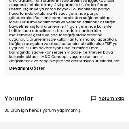
cm0 Garanti: Tüm ürünlerimizde üretim ve işçilik kaynaklı
oluşacak hatalara karşı 2 yıl garantilidir.; Yedek Parça ;
Üretim, işçilik ve ya kargo kaynaklı oluşabilecek parça
hasarlarında ortalama 48 saat içerisinde parça
gönderimleri Bessonshome tarafından sağlanmaktadır.;
İade: Kurulumu yapılmamış ve yeniden satılabilir özelliğini
kaybetmemiş tüm ürünlerinizi 14 gün içerisinde kolisiyle
birlikte iade edebilirsiniz.; Üretimde kullanılan tüm
malzemeler çevre ve çocuk sağlığı standartlarına
uygundur.; Ürünlerimizde kullanılan tüm montaj aparatları,
bağlantı parçaları ve aksesuarlar birinci kalite olup TSE’ ye
uygundur.; Tüm dekorasyon ürünlerimizde 1 mm
kalınlığında sac ve kanserojen madde içermeyen boya
kullanılmaktadır.; M&C Concept; yaşam alanlarınızı
değiştirecek ve zenginleştirecek dekorasyon ürünlerini, sof
Devamını Göster
Yorumlar
Yorum Yap
Bu ürün için henüz yorum yapılmamış.