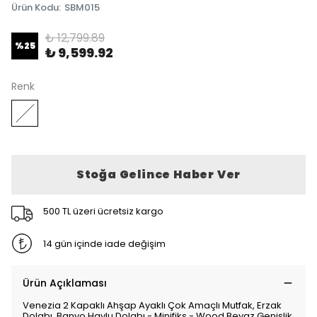
Ürün Kodu
:
SBM015
₺ 12,799.89
%
25
₺ 9,599.92
Renk
Stoğa Gelince Haber Ver
500 TL üzeri ücretsiz kargo
14 gün içinde iade değişim
Ürün Açıklaması
Venezia 2 Kapaklı Ahşap Ayaklı Çok Amaçlı Mutfak, Erzak
Dolabı, Banyo Havlu Dolabı - Minifiks - Wood Beyaz Genişlik