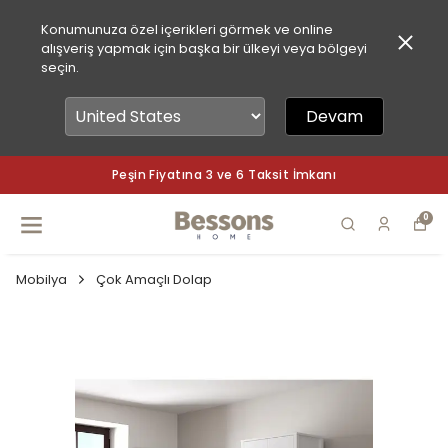
Konumunuza özel içerikleri görmek ve online
alışveriş yapmak için başka bir ülkeyi veya bölgeyi
seçin.
Devam
ı
Peşin Fiyatına 3 ve 6 Taksit İmkan
0
Mobilya
Çok Amaçlı Dolap