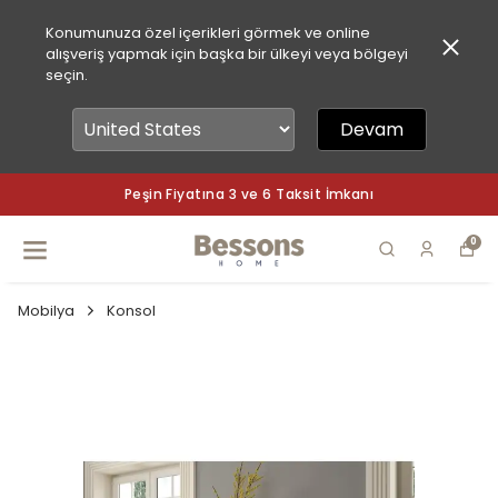
Konumunuza özel içerikleri görmek ve online
alışveriş yapmak için başka bir ülkeyi veya bölgeyi
seçin.
Devam
Peşin Fiyatına 3 ve 6 Taksit İmkanı
0
Mobilya
Konsol