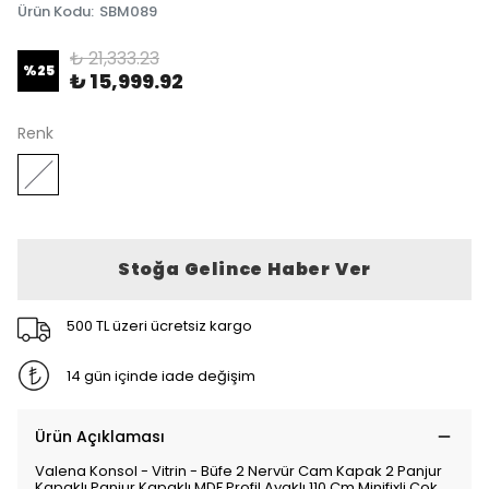
Ürün Kodu
:
SBM089
₺ 21,333.23
%
25
₺ 15,999.92
Renk
Stoğa Gelince Haber Ver
500 TL üzeri ücretsiz kargo
14 gün içinde iade değişim
Ürün Açıklaması
Valena Konsol - Vitrin - Büfe 2 Nervür Cam Kapak 2 Panjur
Kapaklı Panjur Kapaklı MDF Profil Ayaklı 110 Cm Minifixli Çok