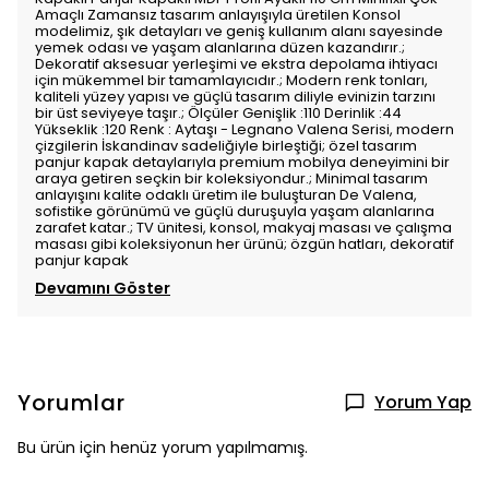
Amaçlı Zamansız tasarım anlayışıyla üretilen Konsol
modelimiz, şık detayları ve geniş kullanım alanı sayesinde
yemek odası ve yaşam alanlarına düzen kazandırır.;
Dekoratif aksesuar yerleşimi ve ekstra depolama ihtiyacı
için mükemmel bir tamamlayıcıdır.; Modern renk tonları,
kaliteli yüzey yapısı ve güçlü tasarım diliyle evinizin tarzını
bir üst seviyeye taşır.; Ölçüler Genişlik :110 Derinlik :44
Yükseklik :120 Renk : Aytaşı - Legnano Valena Serisi, modern
çizgilerin İskandinav sadeliğiyle birleştiği; özel tasarım
panjur kapak detaylarıyla premium mobilya deneyimini bir
araya getiren seçkin bir koleksiyondur.; Minimal tasarım
anlayışını kalite odaklı üretim ile buluşturan De Valena,
sofistike görünümü ve güçlü duruşuyla yaşam alanlarına
zarafet katar.; TV ünitesi, konsol, makyaj masası ve çalışma
masası gibi koleksiyonun her ürünü; özgün hatları, dekoratif
panjur kapak
Devamını Göster
Yorumlar
Yorum Yap
Bu ürün için henüz yorum yapılmamış.