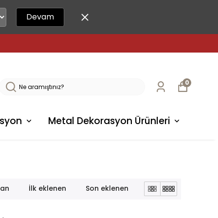
Devam
0
syon
Metal Dekorasyon Ürünleri
lan
İlk eklenen
Son eklenen