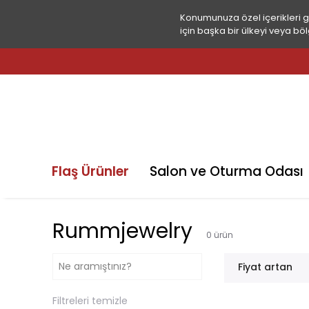
Konumunuza özel içerikleri 
için başka bir ülkeyi veya böl
Flaş Ürünler
Salon ve Oturma Odası
Rummjewelry
0
ürün
Fiyat artan
Filtreleri temizle