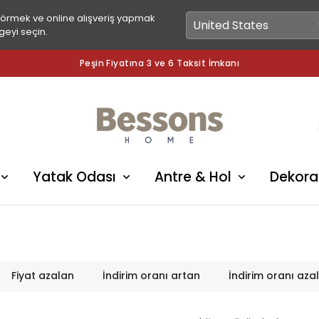
görmek ve online alışveriş yapmak
geyi seçin.
Peşin Fiyatına 3 ve 6 Taksit İmkanı
Yatak Odası
Antre & Hol
Dekora
Fiyat azalan
İndirim oranı artan
İndirim oranı aza