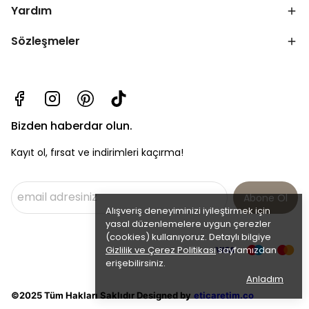
Yardım
Sözleşmeler
Bizden haberdar olun.
Kayıt ol, fırsat ve indirimleri kaçırma!
Abone Ol
Alışveriş deneyiminizi iyileştirmek için
yasal düzenlemelere uygun çerezler
(cookies) kullanıyoruz. Detaylı bilgiye
Gizlilik ve Çerez Politikası
sayfamızdan
erişebilirsiniz.
Anladım
©2025 Tüm Hakları Saklıdır Designed by
eticaretim.co