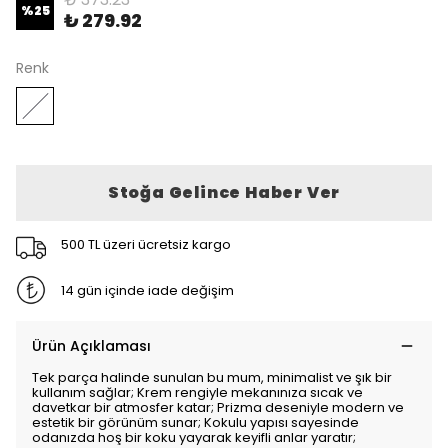
%
25
₺ 279.92
Renk
Stoğa Gelince Haber Ver
500 TL üzeri ücretsiz kargo
14 gün içinde iade değişim
Ürün Açıklaması
Tek parça halinde sunulan bu mum, minimalist ve şık bir
kullanım sağlar; Krem rengiyle mekanınıza sıcak ve
davetkar bir atmosfer katar; Prizma deseniyle modern ve
estetik bir görünüm sunar; Kokulu yapısı sayesinde
odanızda hoş bir koku yayarak keyifli anlar yaratır;