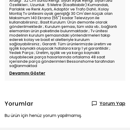
Aralığı : 32 Cm Sunta Rengi: Siyah Ayak Rengi: Siyah Led
Özellikleri ; Uzunluk : 5 Metre (Kısaltılabilir) Kumandalı,
Parlaklık ve Renk Ayarlı, Adaptör ve Trafo Dahil.; Kolay
Montaj Tv ünitesini ayak genişliği 30 Cm'den küçük olan
Maksimum 140 Ekrana (55") kadar Televizyon ile
kullanabilirsiniz.; Basit Kurulum: Ürün demonte olarak
gönderilmektedir.; Kurulum şeması, tüm vida vb.; bağlantı
elemanları ürün paketinde bulunmaktadır.; Tv ünitesi
modelinin kurulum şemasındaki yönlendirmeleri takip
ederek kolay ve basit el aletleriyle kurulum
sağlayabilirsiniz.; Garanti: Tüm ürünlerimizde üretim ve
işçilik kaynaklı oluşacak hatalara karşı 1 yıl garantilidir.;
Yedek Parça ; Üretim, işçilik ve ya kargo kaynaklı
oluşabilecek parça hasarlarında ortalama 48 saat
içerisinde parça gönderimleri Bessonshome tarafından
sağlanmaktad
Devamını Göster
Yorumlar
Yorum Yap
Bu ürün için henüz yorum yapılmamış.