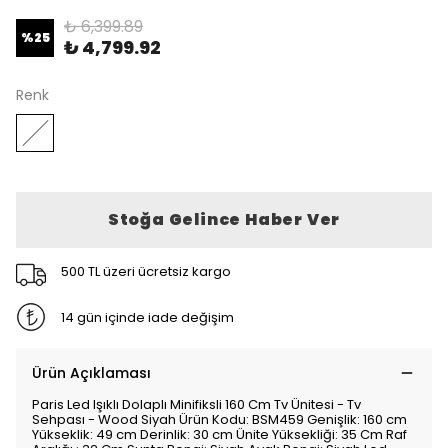
₺ 6,399.89
%
25
₺ 4,799.92
Renk
Stoğa Gelince Haber Ver
500 TL üzeri ücretsiz kargo
14 gün içinde iade değişim
Ürün Açıklaması
Paris Led Işıklı Dolaplı Minifiksli 160 Cm Tv Ünitesi - Tv
Sehpası - Wood Siyah Ürün Kodu: BSM459 Genişlik: 160 cm
Yükseklik: 49 cm Derinlik: 30 cm Ünite Yüksekliği: 35 Cm Raf