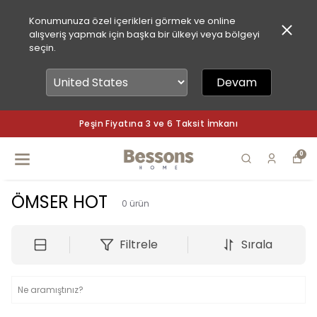
Konumunuza özel içerikleri görmek ve online
alışveriş yapmak için başka bir ülkeyi veya bölgeyi
seçin.
Devam
Peşin Fiyatına 3 ve 6 Taksit İmkanı
0
ÖMSER HOT
0
ürün
Filtrele
Sırala