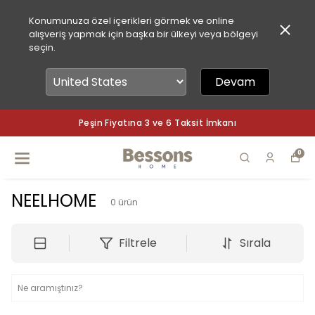
Konumunuza özel içerikleri görmek ve online
alışveriş yapmak için başka bir ülkeyi veya bölgeyi
seçin.
Devam
Peşin Fiyatına 3 ve 6 Taksit İmkanı
0
NEELHOME
0
ürün
Filtrele
Sırala