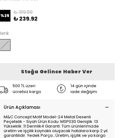
₺ 319.89
%
25
₺ 239.92
Renk
Stoğa Gelince Haber Ver
500 TL üzeri
14 gün içinde
ücretsiz kargo
iade değişim
Ürün Açıklaması
M&C Concept Motif Model-24 Metal Desenli
Peçetelik - Siyah Ürün Kodu :MSP030 Genişlik :13
Yükseklik :11 Derinlik4 Garanti: Tüm ürünlerimizde
üretim ve işçilik kaynaklı oluşacak hatalara karşı 2 yıl
garantilidir. Yedek Parça ; Üretim, işçilik ve ya kargo