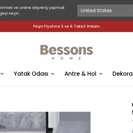
görmek ve online alışveriş yapmak
geyi seçin.
Peşin Fiyatına 3 ve 6 Taksit İmkanı
Yatak Odası
Antre & Hol
Dekora