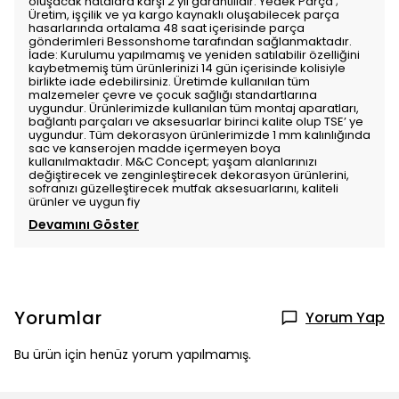
oluşacak hatalara karşı 2 yıl garantilidir. Yedek Parça ;
Üretim, işçilik ve ya kargo kaynaklı oluşabilecek parça
hasarlarında ortalama 48 saat içerisinde parça
gönderimleri Bessonshome tarafından sağlanmaktadır.
İade: Kurulumu yapılmamış ve yeniden satılabilir özelliğini
kaybetmemiş tüm ürünlerinizi 14 gün içerisinde kolisiyle
birlikte iade edebilirsiniz. Üretimde kullanılan tüm
malzemeler çevre ve çocuk sağlığı standartlarına
uygundur. Ürünlerimizde kullanılan tüm montaj aparatları,
bağlantı parçaları ve aksesuarlar birinci kalite olup TSE’ ye
uygundur. Tüm dekorasyon ürünlerimizde 1 mm kalınlığında
sac ve kanserojen madde içermeyen boya
kullanılmaktadır. M&C Concept; yaşam alanlarınızı
değiştirecek ve zenginleştirecek dekorasyon ürünlerini,
sofranızı güzelleştirecek mutfak aksesuarlarını, kaliteli
ürünler ve uygun fiy
Devamını Göster
Yorumlar
Yorum Yap
Bu ürün için henüz yorum yapılmamış.