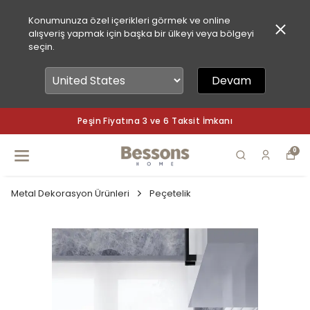
Konumunuza özel içerikleri görmek ve online
alışveriş yapmak için başka bir ülkeyi veya bölgeyi
seçin.
Devam
Peşin Fiyatına 3 ve 6 Taksit İmkanı
0
Metal Dekorasyon Ürünleri
Peçetelik