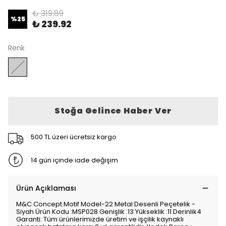
₺ 319.89
%
25
₺ 239.92
Renk
Stoğa Gelince Haber Ver
500 TL üzeri ücretsiz kargo
14 gün içinde iade değişim
Ürün Açıklaması
M&C Concept Motif Model-22 Metal Desenli Peçetelik -
Siyah Ürün Kodu :MSP028 Genişlik :13 Yükseklik :11 Derinlik4
Garanti: Tüm ürünlerimizde üretim ve işçilik kaynaklı