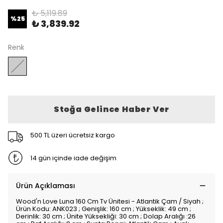
₺ 5,119.89
%
25
₺ 3,839.92
Renk
Stoğa Gelince Haber Ver
500 TL üzeri ücretsiz kargo
14 gün içinde iade değişim
Ürün Açıklaması
Wood'n Love Luna 160 Cm Tv Ünitesi - Atlantik Çam / Siyah ;
Ürün Kodu: ANK023 ; Genişlik: 160 cm ; Yükseklik: 49 cm ;
Derinlik: 30 cm ; Ünite Yüksekliği: 30 cm ; Dolap Aralığı :26