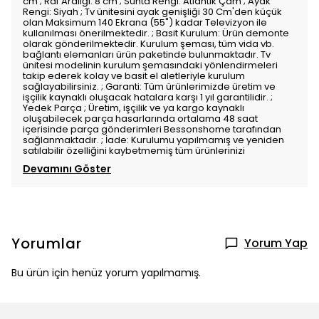
cm ; Raf Aralığı: 8 cm ; Sunta Rengi: Atlantik Çam ; Ayak
Rengi: Siyah ; Tv ünitesini ayak genişliği 30 Cm'den küçük
olan Maksimum 140 Ekrana (55") kadar Televizyon ile
kullanılması önerilmektedir. ; Basit Kurulum: Ürün demonte
olarak gönderilmektedir. Kurulum şeması, tüm vida vb.
bağlantı elemanları ürün paketinde bulunmaktadır. Tv
ünitesi modelinin kurulum şemasındaki yönlendirmeleri
takip ederek kolay ve basit el aletleriyle kurulum
sağlayabilirsiniz. ; Garanti: Tüm ürünlerimizde üretim ve
işçilik kaynaklı oluşacak hatalara karşı 1 yıl garantilidir. ;
Yedek Parça ; Üretim, işçilik ve ya kargo kaynaklı
oluşabilecek parça hasarlarında ortalama 48 saat
içerisinde parça gönderimleri Bessonshome tarafından
sağlanmaktadır. ; İade: Kurulumu yapılmamış ve yeniden
satılabilir özelliğini kaybetmemiş tüm ürünlerinizi
Devamını Göster
Yorumlar
Yorum Yap
Bu ürün için henüz yorum yapılmamış.