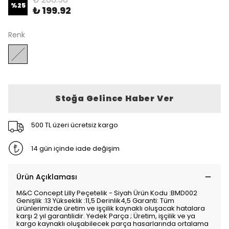
%
25
₺ 199.92
Renk
Stoğa Gelince Haber Ver
500 TL üzeri ücretsiz kargo
14 gün içinde iade değişim
Ürün Açıklaması
M&C Concept Lilly Peçetelik - Siyah Ürün Kodu :BMD002
Genişlik :13 Yükseklik :11,5 Derinlik4,5 Garanti: Tüm
ürünlerimizde üretim ve işçilik kaynaklı oluşacak hatalara
karşı 2 yıl garantilidir. Yedek Parça ; Üretim, işçilik ve ya
kargo kaynaklı oluşabilecek parça hasarlarında ortalama