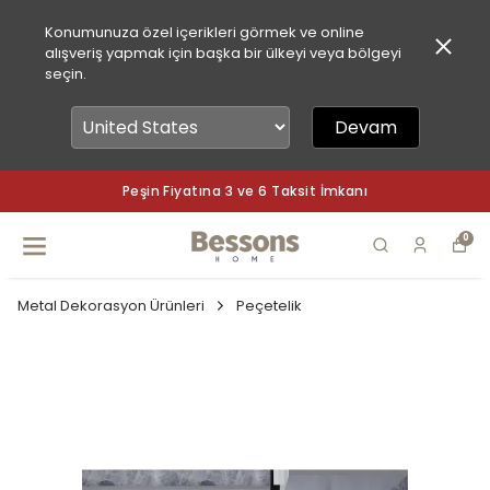
Konumunuza özel içerikleri görmek ve online
alışveriş yapmak için başka bir ülkeyi veya bölgeyi
seçin.
Devam
Taksit İmkanı
Peşin Fiyatına 3 ve 6 
0
Metal Dekorasyon Ürünleri
Peçetelik